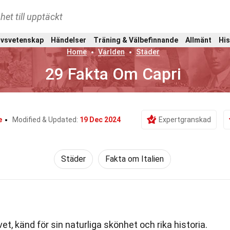
het till upptäckt
ivsvetenskap
Händelser
Träning & Välbefinnande
Allmänt
His
Home
Världen
Städer
29 Fakta Om Capri
e
Modified & Updated:
19 Dec 2024
Expertgranskad
Städer
Fakta om Italien
vet, känd för sin naturliga skönhet och rika historia.