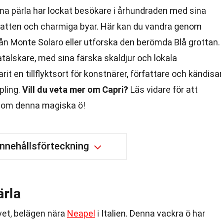
a pärla har lockat besökare i århundraden med sina
a vatten och charmiga byar. Här kan du vandra genom
från Monte Solaro eller utforska den berömda Blå grottan.
tälskare, med sina färska skaldjur och lokala
it en tillflyktsort för konstnärer, författare och kändisa
pling.
Vill du veta mer om Capri?
Läs vidare för att
 om denna magiska ö!
Innehållsförteckning
ärla
avet, belägen nära
Neapel
i Italien. Denna vackra ö har