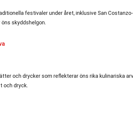
raditionella festivaler under året, inklusive San Costanzo-
r öns skyddshelgon.
wa
tter och drycker som reflekterar öns rika kulinariska arv
t och dryck.