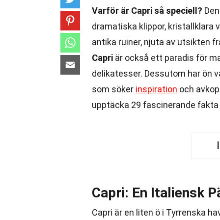
Varför är Capri så speciell?
Denn
dramatiska klippor, kristallklar
antika ruiner, njuta av utsikten 
Capri
är också ett paradis för ma
delikatesser. Dessutom har ön var
som söker
inspiration
och avkop
upptäcka 29 fascinerande fakta
Capri: En Italiensk P
Capri är en liten ö i Tyrrenska h