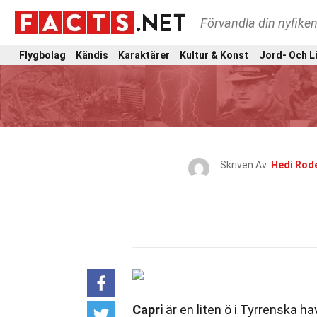
Förvandla din nyfiken
Flygbolag
Kändis
Karaktärer
Kultur & Konst
Jord- Och L
Skriven Av:
Hedi Rod
Capri
är en liten ö i Tyrrenska ha