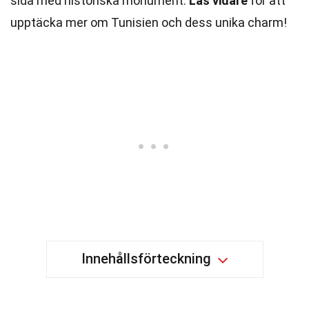
sida med historiska monument.
Läs vidare
för att
upptäcka mer om Tunisien och dess unika charm!
Innehållsförteckning