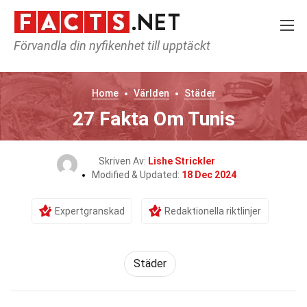
Förvandla din nyfikenhet till upptäckt
Home
Världen
Städer
27 Fakta Om Tunis
Skriven Av:
Lishe Strickler
Modified & Updated:
18 Dec 2024
Expertgranskad
Redaktionella riktlinjer
Städer