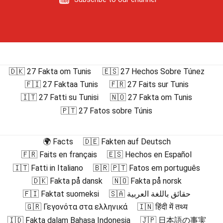
🇩🇰 27 Fakta om Tunis
🇪🇸 27 Hechos Sobre Túnez
🇫🇮 27 Faktaa Tunis
🇫🇷 27 Faits sur Tunis
🇮🇹 27 Fatti su Tunisi
🇳🇴 27 Fakta om Tunis
🇵🇹 27 Fatos sobre Túnis
🌍 Facts
🇩🇪 Fakten auf Deutsch
🇫🇷 Faits en français
🇪🇸 Hechos en Español
🇮🇹 Fatti in Italiano
🇧🇷 🇵🇹 Fatos em português
🇩🇰 Fakta på dansk
🇳🇴 Fakta på norsk
🇫🇮 Faktat suomeksi
🇸🇦 حقائق باللغة العربية
🇬🇷 Γεγονότα στα ελληνικά
🇮🇳 हिंदी में तथ्य
🇮🇩 Fakta dalam Bahasa Indonesia
🇯🇵 日本語の事実