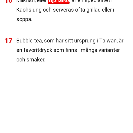
16
Milkfish, eller
mjölkfisk
, är en specialitet i
Kaohsiung och serveras ofta grillad eller i
soppa.
17
Bubble tea, som har sitt ursprung i Taiwan, är
en favoritdryck som finns i många varianter
och smaker.