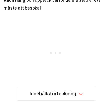
Kaohsiung
och upptäck varför denna stad är ett
måste att besöka!
Innehållsförteckning