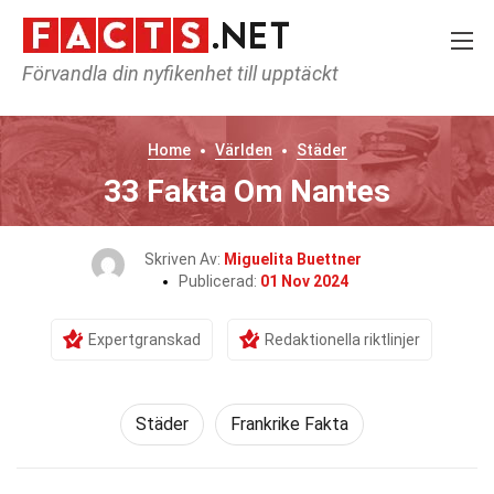
Förvandla din nyfikenhet till upptäckt
Home
Världen
Städer
33 Fakta Om Nantes
Skriven Av:
Miguelita Buettner
Publicerad:
01 Nov 2024
Expertgranskad
Redaktionella riktlinjer
Städer
Frankrike Fakta