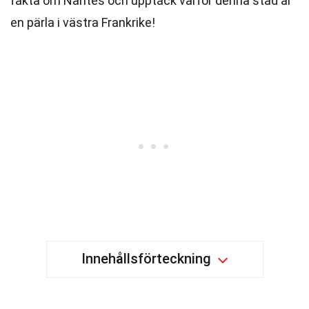
fakta om Nantes och upptäck varför denna stad är
en pärla i västra Frankrike!
Innehållsförteckning