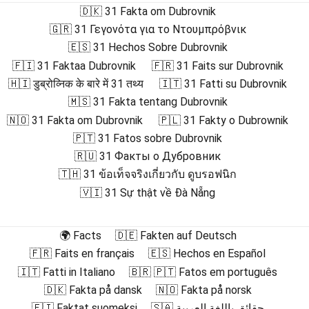
🇩🇰 31 Fakta om Dubrovnik
🇬🇷 31 Γεγονότα για το Ντουμπρόβνικ
🇪🇸 31 Hechos Sobre Dubrovnik
🇫🇮 31 Faktaa Dubrovnik
🇫🇷 31 Faits sur Dubrovnik
🇭🇮 डुब्रोव्निक के बारे में 31 तथ्य
🇮🇹 31 Fatti su Dubrovnik
🇲🇸 31 Fakta tentang Dubrovnik
🇳🇴 31 Fakta om Dubrovnik
🇵🇱 31 Fakty o Dubrownik
🇵🇹 31 Fatos sobre Dubrovnik
🇷🇺 31 Факты о Дубровник
🇹🇭 31 ข้อเท็จจริงเกี่ยวกับ ดูบรอฟนิก
🇻🇮 31 Sự thật về Đà Nẵng
🌍 Facts
🇩🇪 Fakten auf Deutsch
🇫🇷 Faits en français
🇪🇸 Hechos en Español
🇮🇹 Fatti in Italiano
🇧🇷 🇵🇹 Fatos em português
🇩🇰 Fakta på dansk
🇳🇴 Fakta på norsk
🇫🇮 Faktat suomeksi
🇸🇦 حقائق باللغة العربية