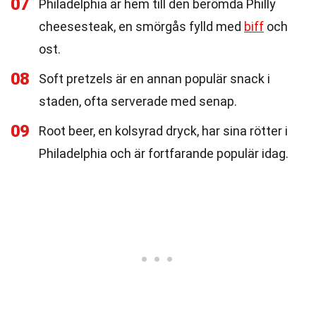
07
Philadelphia är hem till den berömda Philly
cheesesteak, en smörgås fylld med
biff
och
ost.
08
Soft pretzels är en annan populär snack i
staden, ofta serverade med senap.
09
Root beer, en kolsyrad dryck, har sina rötter i
Philadelphia och är fortfarande populär idag.