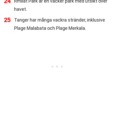
24
Rmilat Park är en vacker park med utsikt över
havet.
25
Tanger har många vackra stränder, inklusive
Plage Malabata och Plage Merkala.