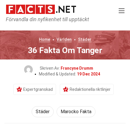
Förvandla din nyfikenhet till upptäckt
Home
Världen
Städer
36 Fakta Om Tanger
Skriven Av:
Francyne Drumm
Modified & Updated:
19 Dec 2024
Expertgranskad
Redaktionella riktlinjer
Städer
Marocko Fakta