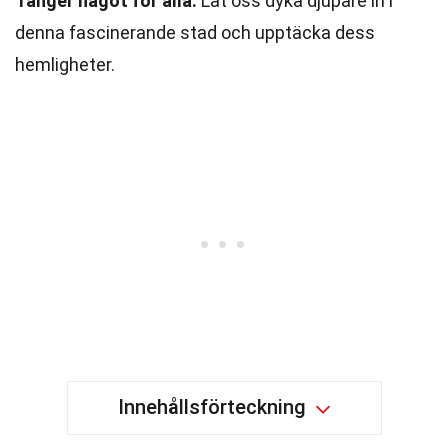
Tanger något för alla.
Låt oss dyka djupare in i
denna fascinerande stad och upptäcka dess
hemligheter.
Innehållsförteckning