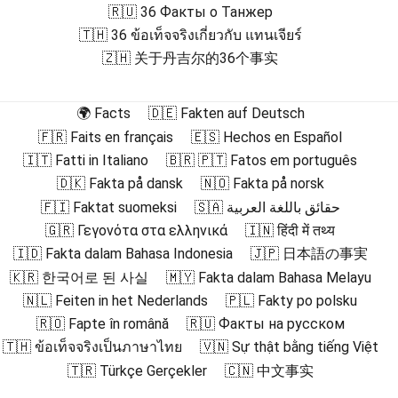
🇷🇺 36 Факты о Танжер
🇹🇭 36 ข้อเท็จจริงเกี่ยวกับ แทนเจียร์
🇿🇭 关于丹吉尔的36个事实
🌍 Facts
🇩🇪 Fakten auf Deutsch
🇫🇷 Faits en français
🇪🇸 Hechos en Español
🇮🇹 Fatti in Italiano
🇧🇷 🇵🇹 Fatos em português
🇩🇰 Fakta på dansk
🇳🇴 Fakta på norsk
🇫🇮 Faktat suomeksi
🇸🇦 حقائق باللغة العربية
🇬🇷 Γεγονότα στα ελληνικά
🇮🇳 हिंदी में तथ्य
🇮🇩 Fakta dalam Bahasa Indonesia
🇯🇵 日本語の事実
🇰🇷 한국어로 된 사실
🇲🇾 Fakta dalam Bahasa Melayu
🇳🇱 Feiten in het Nederlands
🇵🇱 Fakty po polsku
🇷🇴 Fapte în română
🇷🇺 Факты на русском
🇹🇭 ข้อเท็จจริงเป็นภาษาไทย
🇻🇳 Sự thật bằng tiếng Việt
🇹🇷 Türkçe Gerçekler
🇨🇳 中文事实