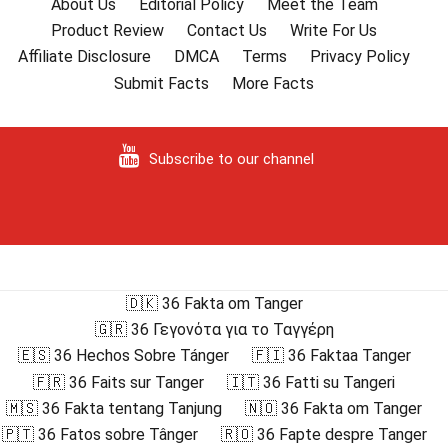
About Us
Editorial Policy
Meet the Team
Product Review
Contact Us
Write For Us
Affiliate Disclosure
DMCA
Terms
Privacy Policy
Submit Facts
More Facts
Subscribe to our channel
🇩🇰 36 Fakta om Tanger
🇬🇷 36 Γεγονότα για το Ταγγέρη
🇪🇸 36 Hechos Sobre Tánger
🇫🇮 36 Faktaa Tanger
🇫🇷 36 Faits sur Tanger
🇮🇹 36 Fatti su Tangeri
🇲🇸 36 Fakta tentang Tanjung
🇳🇴 36 Fakta om Tanger
🇵🇹 36 Fatos sobre Tânger
🇷🇴 36 Fapte despre Tanger