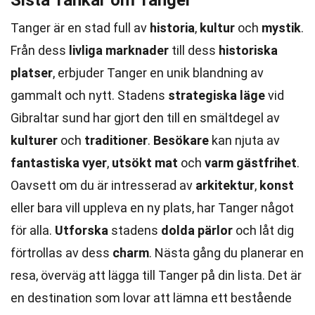
Sista Tankar om Tanger
Tanger är en stad full av
historia
,
kultur
och
mystik
.
Från dess
livliga marknader
till dess
historiska
platser
, erbjuder Tanger en unik blandning av
gammalt och nytt. Stadens
strategiska läge
vid
Gibraltar sund har gjort den till en smältdegel av
kulturer
och
traditioner
.
Besökare
kan njuta av
fantastiska vyer
,
utsökt mat
och
varm gästfrihet
.
Oavsett om du är intresserad av
arkitektur
,
konst
eller bara vill uppleva en ny plats, har Tanger något
för alla.
Utforska
stadens
dolda pärlor
och låt dig
förtrollas av dess
charm
. Nästa gång du planerar en
resa, överväg att lägga till Tanger på din lista. Det är
en destination som lovar att lämna ett bestående