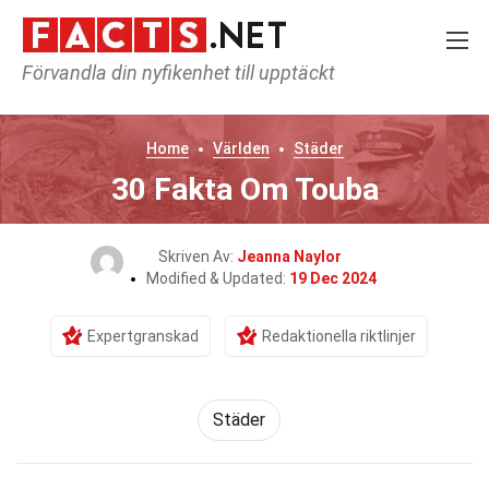
Förvandla din nyfikenhet till upptäckt
Home
Världen
Städer
30 Fakta Om Touba
Skriven Av:
Jeanna Naylor
Modified & Updated:
19 Dec 2024
Expertgranskad
Redaktionella riktlinjer
Städer