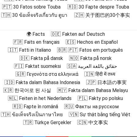
🇵🇹 30 Fatos sobre Touba
🇷🇴 30 Fapte despre Touba
🇹🇭 30 ข้อเท็จจริงเกี่ยวกับ ตูบา
🇿🇭 关于图巴的30个事实
🌍 Facts
🇩🇪 Fakten auf Deutsch
🇫🇷 Faits en français
🇪🇸 Hechos en Español
🇮🇹 Fatti in Italiano
🇧🇷 🇵🇹 Fatos em português
🇩🇰 Fakta på dansk
🇳🇴 Fakta på norsk
🇫🇮 Faktat suomeksi
🇸🇦 حقائق باللغة العربية
🇬🇷 Γεγονότα στα ελληνικά
🇮🇳 हिंदी में तथ्य
🇮🇩 Fakta dalam Bahasa Indonesia
🇯🇵 日本語の事実
🇰🇷 한국어로 된 사실
🇲🇾 Fakta dalam Bahasa Melayu
🇳🇱 Feiten in het Nederlands
🇵🇱 Fakty po polsku
🇷🇴 Fapte în română
🇷🇺 Факты на русском
🇹🇭 ข้อเท็จจริงเป็นภาษาไทย
🇻🇳 Sự thật bằng tiếng Việt
🇹🇷 Türkçe Gerçekler
🇨🇳 中文事实