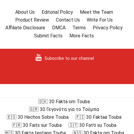
About Us
Editorial Policy
Meet the Team
Product Review
Contact Us
Write For Us
Affiliate Disclosure
DMCA
Terms
Privacy Policy
Submit Facts
More Facts
Subscribe to our channel
🇩🇰 30 Fakta om Touba
🇬🇷 30 Γεγονότα για το Τούμπα
🇪🇸 30 Hechos Sobre Touba
🇫🇮 30 Faktaa Touba
🇫🇷 30 Faits sur Touba
🇮🇹 30 Fatti su Touba
🇲🇸 30 Fakta tentang Touba
🇳🇴 30 Fakta om Touba