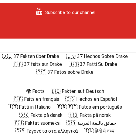
Subscribe to our channel
🇩🇪 37 Fakten über Drake
🇪🇸 37 Hechos Sobre Drake
🇫🇷 37 faits sur Drake
🇮🇹 37 Fatti Su Drake
🇵🇹 37 Fatos sobre Drake
🌍 Facts
🇩🇪 Fakten auf Deutsch
🇫🇷 Faits en français
🇪🇸 Hechos en Español
🇮🇹 Fatti in Italiano
🇧🇷 🇵🇹 Fatos em português
🇩🇰 Fakta på dansk
🇳🇴 Fakta på norsk
🇫🇮 Faktat suomeksi
🇸🇦 حقائق باللغة العربية
🇬🇷 Γεγονότα στα ελληνικά
🇮🇳 हिंदी में तथ्य