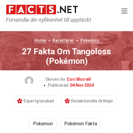
Förvandla din nyfikenhet till upptäckt
Home
Karaktärer
Pokemon
27 Fakta Om Tangoloss
(Pokémon)
Skriven Av:
Cori Morrell
Publicerad:
04 Nov 2024
Expertgranskad
Redaktionella riktlinjer
Pokemon
Pokémon Fakta