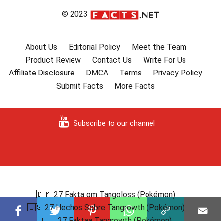
© 2023
About Us
Editorial Policy
Meet the Team
Product Review
Contact Us
Write For Us
Affiliate Disclosure
DMCA
Terms
Privacy Policy
Submit Facts
More Facts
Subscribe to our channel
🇩🇰 27 Fakta om Tangoloss (Pokémon)
🇪🇸 27 Hechos Sobre Tangrowth (Pokémon)
🇫🇮 27 Faktaa Tangrowth (Pokémon)