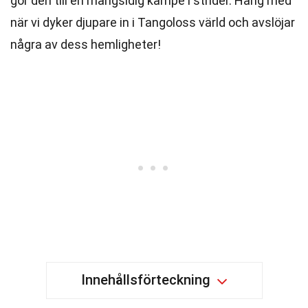
gör den till en mångsidig kämpe i strider. Häng med
när vi dyker djupare in i Tangoloss värld och avslöjar
några av dess hemligheter!
Innehållsförteckning