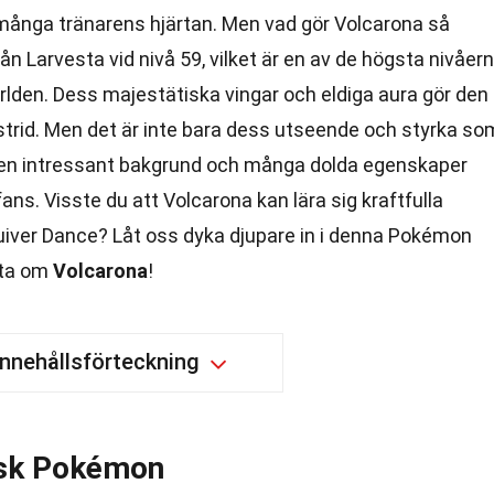
 många tränarens hjärtan. Men vad gör Volcarona så
ån Larvesta vid nivå 59, vilket är en av de högsta nivåer
rlden. Dess majestätiska vingar och eldiga aura gör den
 strid. Men det är inte bara dess utseende och styrka so
 en intressant bakgrund och många dolda egenskaper
fans. Visste du att Volcarona kan lära sig kraftfulla
iver Dance? Låt oss dyka djupare in i denna Pokémon
kta om
Volcarona
!
Innehållsförteckning
isk Pokémon