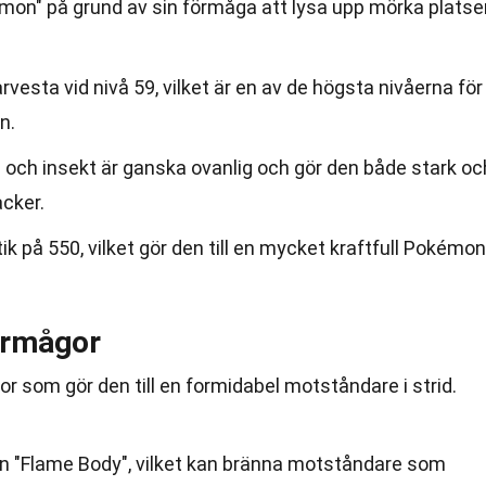
on" på grund av sin förmåga att lysa upp mörka platse
vesta vid nivå 59, vilket är en av de högsta nivåerna för
n.
 och insekt är ganska ovanlig och gör den både stark oc
acker.
k på 550, vilket gör den till en mycket kraftfull Pokémon
örmågor
or som gör den till en formidabel motståndare i strid.
gan "Flame Body", vilket kan bränna motståndare som