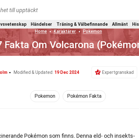
het till upptäckt
ivsvetenskap
Händelser
Träning & Välbefinnande
Allmänt
His
Home
Karaktärer
Pokemon
7 Fakta Om Volcarona (Pokémo
colm
Modified & Updated:
19 Dec 2024
Expertgranskad
Pokemon
Pokémon Fakta
cinerande Pokémon som finns. Denna eld- och insekts-