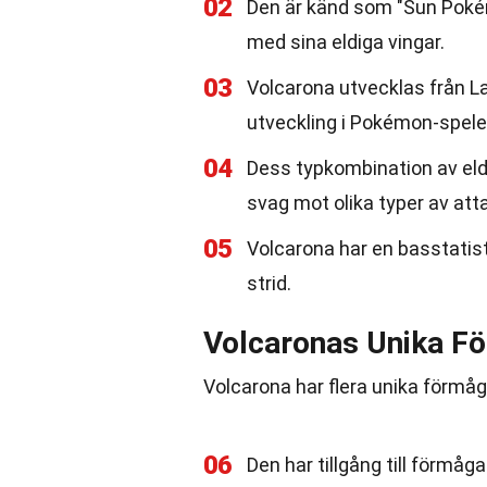
02
Den är känd som "Sun Pokém
med sina eldiga vingar.
03
Volcarona utvecklas från Lar
utveckling i Pokémon-spele
04
Dess typkombination av eld
svag mot olika typer av att
05
Volcarona har en basstatisti
strid.
Volcaronas Unika F
Volcarona har flera unika förmåg
06
Den har tillgång till förmå