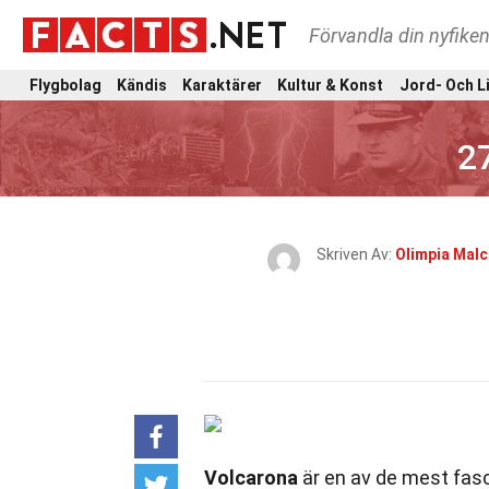
Förvandla din nyfiken
Flygbolag
Kändis
Karaktärer
Kultur & Konst
Jord- Och L
2
Skriven Av:
Olimpia Mal
Volcarona
är en av de mest fas