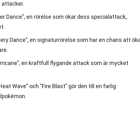
 attacker.
ver Dance", en rörelse som ökar dess specialattack,
t.
"Fiery Dance", en signaturrörelse som har en chans att ök
are.
ricane", en kraftfull flygande attack som är mycket
at Wave" och "Fire Blast" gör den till en farlig
ålpokémon.