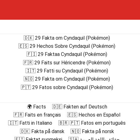
🇩🇰 29 Fakta om Cyndaquil (Pokémon)
🇪🇸 29 Hechos Sobre Cyndaquil (Pokémon)
🇫🇮 29 Faktaa Cyndaquil (Pokémon)
🇫🇷 29 Faits sur Héricendre (Pokémon)
🇮🇹 29 Fatti su Cyndaquil (Pokémon)
🇳🇴 29 Fakta om Cyndaquil (Pokémon)
🇵🇹 29 Fatos sobre Cyndaquil (Pokémon)
🌍 Facts
🇩🇪 Fakten auf Deutsch
🇫🇷 Faits en français
🇪🇸 Hechos en Español
🇮🇹 Fatti in Italiano
🇧🇷 🇵🇹 Fatos em português
🇩🇰 Fakta på dansk
🇳🇴 Fakta på norsk
🇫🇮 Faktat suomeksi
🇸🇦 حقائق باللغة العربية