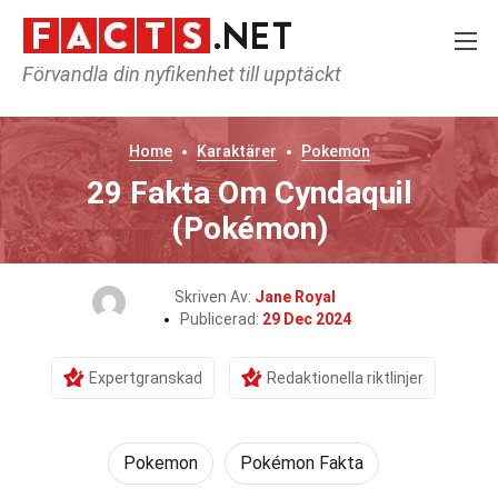
Förvandla din nyfikenhet till upptäckt
Home
Karaktärer
Pokemon
29 Fakta Om Cyndaquil
(Pokémon)
Skriven Av:
Jane Royal
Publicerad:
29 Dec 2024
Expertgranskad
Redaktionella riktlinjer
Pokemon
Pokémon Fakta