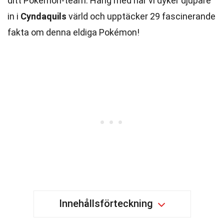
ditt Pokémon-team. Häng med när vi dyker djupare
in i
Cyndaquils
värld och upptäcker 29 fascinerande
fakta om denna eldiga Pokémon!
Innehållsförteckning