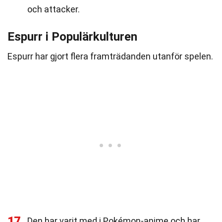
och attacker.
Espurr i Populärkulturen
Espurr har gjort flera framträdanden utanför spelen.
17
Den har varit med i Pokémon-anime och har