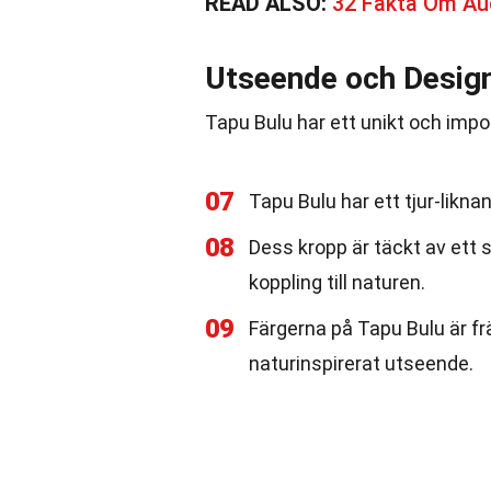
READ ALSO:
32 Fakta Om A
Utseende och Desig
Tapu Bulu har ett unikt och imp
07
Tapu Bulu har ett tjur-likn
08
Dess kropp är täckt av ett 
koppling till naturen.
09
Färgerna på Tapu Bulu är främ
naturinspirerat utseende.