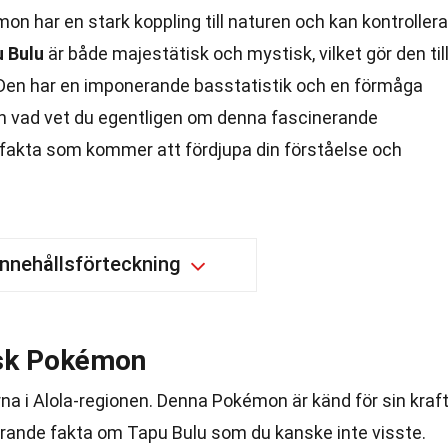
on har en stark koppling till naturen och kan kontrollera
 Bulu
är både majestätisk och mystisk, vilket gör den til
 Den har en imponerande basstatistik och en förmåga
n vad vet du egentligen om denna fascinerande
akta som kommer att fördjupa din förståelse och
Innehållsförteckning
isk Pokémon
rna i Alola-regionen. Denna Pokémon är känd för sin kraf
erande fakta om Tapu Bulu som du kanske inte visste.