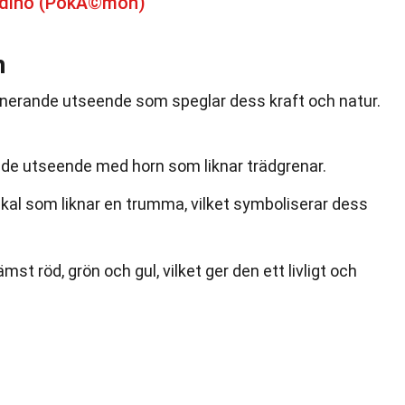
udino (PokÃ©mon)
n
onerande utseende som speglar dess kraft och natur.
ande utseende med horn som liknar trädgrenar.
skal som liknar en trumma, vilket symboliserar dess
st röd, grön och gul, vilket ger den ett livligt och