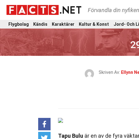
Förvandla din nyfiken
Flygbolag
Kändis
Karaktärer
Kultur & Konst
Jord- Och L
2
Skriven Av:
Ellynn N
Tapu Bulu
är en av de fyra väkta