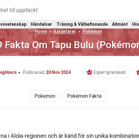
het till upptäckt
ivsvetenskap
Händelser
Träning & Välbefinnande
Allmänt
His
Home
Karaktärer
Pokemon
9 Fakta Om Tapu Bulu (Pokémo
eighbors
Publicerad:
20 Nov 2024
Expertgranskad
Pokemon
Pokémon Fakta
rna i Alola-regionen och är känd för sin unika kombinatio