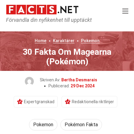
Förvandla din nyfikenhet till upptäckt
Home
Karaktärer
Pokemon
30 Fakta Om Magearna
(Pokémon)
Skriven Av:
Bertha Desmarais
Publicerad:
29 Dec 2024
Expertgranskad
Redaktionella riktlinjer
Pokemon
Pokémon Fakta