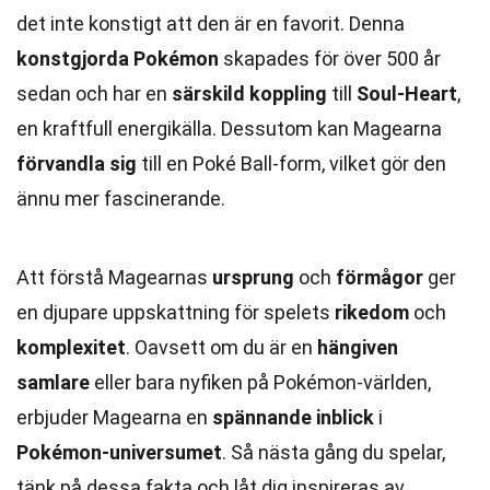
det inte konstigt att den är en favorit. Denna
konstgjorda Pokémon
skapades för över 500 år
sedan och har en
särskild koppling
till
Soul-Heart
,
en kraftfull energikälla. Dessutom kan Magearna
förvandla sig
till en Poké Ball-form, vilket gör den
ännu mer fascinerande.
Att förstå Magearnas
ursprung
och
förmågor
ger
en djupare uppskattning för spelets
rikedom
och
komplexitet
. Oavsett om du är en
hängiven
samlare
eller bara nyfiken på Pokémon-världen,
erbjuder Magearna en
spännande inblick
i
Pokémon-universumet
. Så nästa gång du spelar,
tänk på dessa fakta och låt dig inspireras av