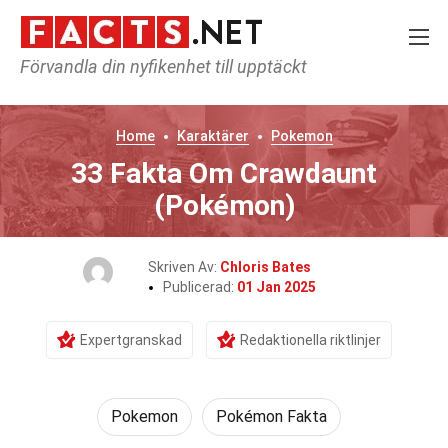
Förvandla din nyfikenhet till upptäckt
Home
Karaktärer
Pokemon
33 Fakta Om Crawdaunt
(Pokémon)
Skriven Av:
Chloris Bates
Publicerad:
01 Jan 2025
Expertgranskad
Redaktionella riktlinjer
Pokemon
Pokémon Fakta