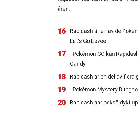
åren.
16
Rapidash är en av de Pokém
Let's Go Eevee.
17
I Pokémon GO kan Rapidash 
Candy.
18
Rapidash är en del av flera
19
I Pokémon Mystery Dungeon-
20
Rapidash har också dykt u