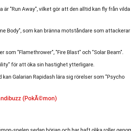
 "Run Away", vilket gör att den alltid kan fly från vilda
ame Body", som kan bränna motståndare som attackerar
ser som "Flamethrower", "Fire Blast" och "Solar Beam".
ty" för att öka sin hastighet ytterligare.
 kan Galarian Rapidash lära sig rörelser som "Psycho
andibuzz (PokÃ©mon)
émon-spelen sedan början och har haft olika roller geno