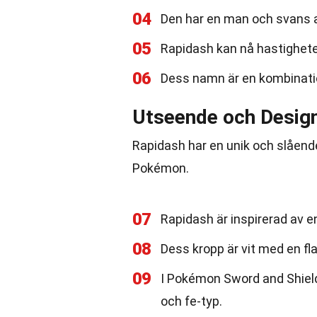
04
Den har en man och svans a
05
Rapidash kan nå hastigheter
06
Dess namn är en kombinatio
Utseende och Desig
Rapidash har en unik och slåend
Pokémon.
07
Rapidash är inspirerad av e
08
Dess kropp är vit med en 
09
I Pokémon Sword and Shield
och fe-typ.