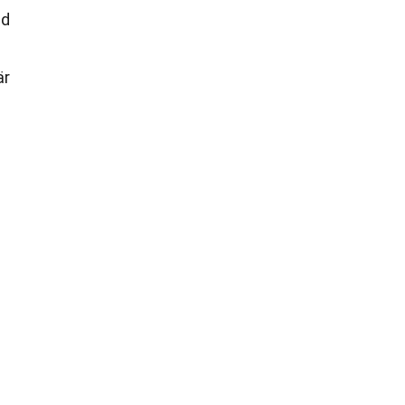
ad
är