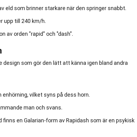
v eld som brinner starkare när den springer snabbt.
 upp till 240 km/h.
n av orden "rapid" och "dash".
n
e design som gör den lätt att känna igen bland andra
n enhörning, vilket syns på dess horn.
flammande man och svans.
 finns en Galarian-form av Rapidash som är en psykisk