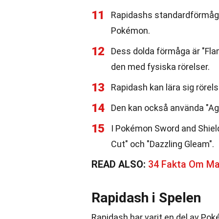
11
Rapidashs standardförmåga är
Pokémon.
12
Dess dolda förmåga är "Fl
den med fysiska rörelser.
13
Rapidash kan lära sig rörel
14
Den kan också använda "Agili
15
I Pokémon Sword and Shield
Cut" och "Dazzling Gleam".
READ ALSO:
34 Fakta Om M
Rapidash i Spelen
Rapidash har varit en del av Pok