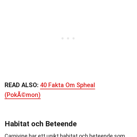
READ ALSO:
40 Fakta Om Spheal
(PokÃ©mon)
Habitat och Beteende
Carnivine har ett unikt habitat och beteende som