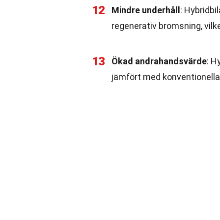
12
Mindre underhåll
: Hybridbi
regenerativ bromsning, vilke
13
Ökad andrahandsvärde
: H
jämfört med konventionella bi