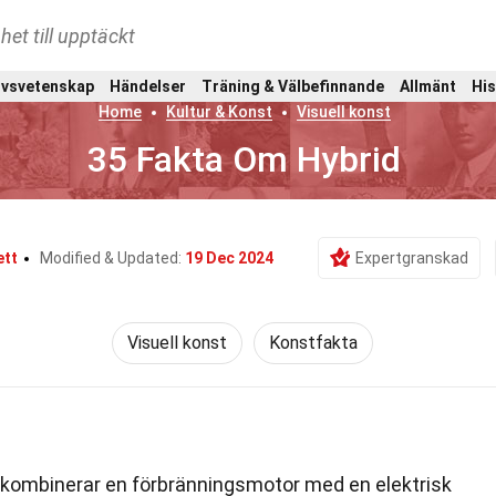
het till upptäckt
ivsvetenskap
Händelser
Träning & Välbefinnande
Allmänt
His
Home
Kultur & Konst
Visuell konst
35 Fakta Om Hybrid
ett
Modified & Updated:
19 Dec 2024
Expertgranskad
Visuell konst
Konstfakta
l kombinerar en förbränningsmotor med en elektrisk