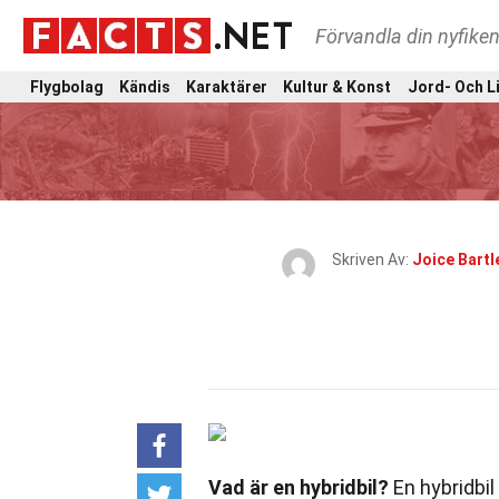
Förvandla din nyfiken
Flygbolag
Kändis
Karaktärer
Kultur & Konst
Jord- Och L
Skriven Av:
Joice Bartl
Vad är en hybridbil?
En hybridbi