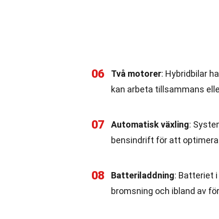
06
Två motorer
: Hybridbilar 
kan arbeta tillsammans ell
07
Automatisk växling
: Syste
bensindrift för att optimer
08
Batteriladdning
: Batteriet
bromsning och ibland av fö