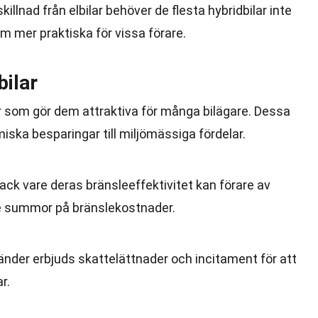
l skillnad från elbilar behöver de flesta hybridbilar inte
em mer praktiska för vissa förare.
bilar
lar som gör dem attraktiva för många bilägare. Dessa
iska besparingar till miljömässiga fördelar.
Tack vare deras bränsleeffektivitet kan förare av
de summor på bränslekostnader.
länder erbjuds skattelättnader och incitament för att
r.