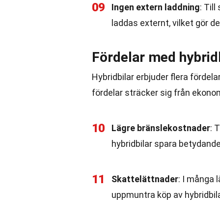
09
Ingen extern laddning
: Til
laddas externt, vilket gör d
Fördelar med hybrid
Hybridbilar erbjuder flera förde
fördelar sträcker sig från ekonom
10
Lägre bränslekostnader
: 
hybridbilar spara betydan
11
Skattelättnader
: I många 
uppmuntra köp av hybridbila