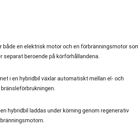
har både en elektrisk motor och en förbränningsmotor so
er separat beroende på körförhållandena.
met i en hybridbil växlar automatiskt mellan el- och
a bränsleförbrukningen.
 i en hybridbil laddas under körning genom regenerativ
rbränningsmotorn.