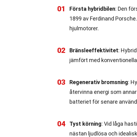
01
Första hybridbilen
: Den fö
1899 av Ferdinand Porsche
hjulmotorer.
02
Bränsleeffektivitet
: Hybri
jämfört med konventionella 
03
Regenerativ bromsning
: H
återvinna energi som annars
batteriet för senare använd
04
Tyst körning
: Vid låga hast
nästan ljudlösa och idealis