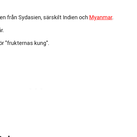
 från Sydasien, särskilt Indien och
Myanmar
.
r.
ör "frukternas kung".