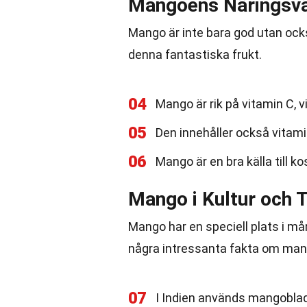
Mangoens Näringsv
Mango är inte bara god utan ock
denna fantastiska frukt.
04
Mango är rik på vitamin C, 
05
Den innehåller också vitami
06
Mango är en bra källa till ko
Mango i Kultur och T
Mango har en speciell plats i mån
några intressanta fakta om mang
07
I Indien används mangoblad 