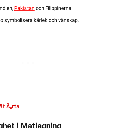
Indien,
Pakistan
och Filippinerna.
go symbolisera kärlek och vänskap.
¶t Ã„rta
het i Matlagning