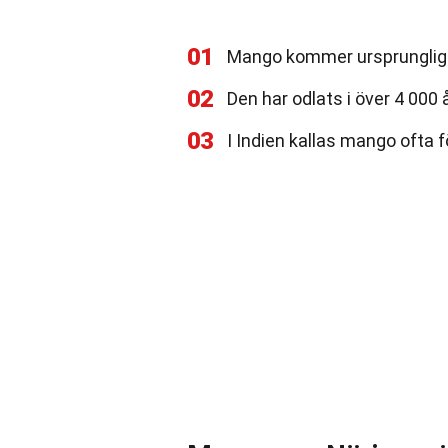
01
Mango kommer ursprungligen
02
Den har odlats i över 4 000 å
03
I Indien kallas mango ofta f