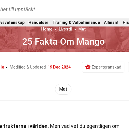
het till upptäckt
ivsvetenskap
Händelser
Träning & Välbefinnande
Allmänt
His
Home
Livsstil
Mat
25 Fakta Om Mango
le
Modified & Updated:
19 Dec 2024
Expertgranskad
Mat
 frukterna i världen.
Men vad vet du egentligen om