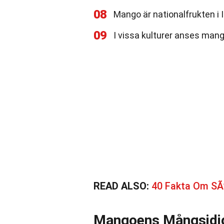
08
Mango är nationalfrukten i 
09
I vissa kulturer anses man
READ ALSO:
40 Fakta Om SÃ
Mangoens Mångsidig