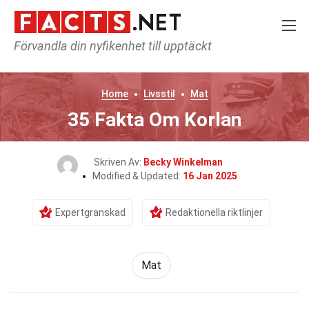
Förvandla din nyfikenhet till upptäckt
Home
Livsstil
Mat
35 Fakta Om Korlan
Skriven Av:
Becky Winkelman
Modified & Updated:
16 Jan 2025
Expertgranskad
Redaktionella riktlinjer
Mat