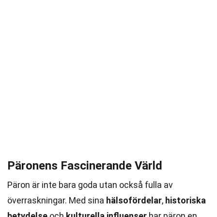
Päronens Fascinerande Värld
Päron är inte bara goda utan också fulla av
överraskningar. Med sina
hälsofördelar
,
historiska
betydelse
och
kulturella influenser
har päron en