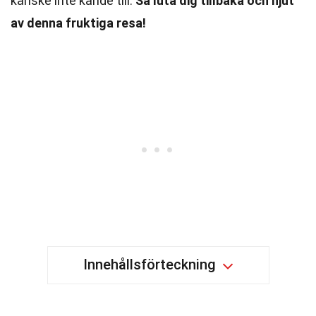
kanske inte kände till.
Så luta dig tillbaka och njut
av denna fruktiga resa!
Innehållsförteckning