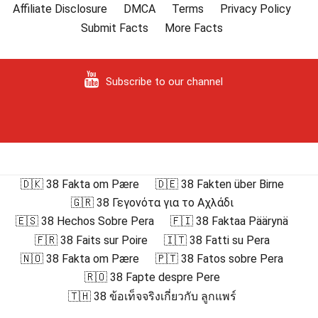
Affiliate Disclosure
DMCA
Terms
Privacy Policy
Submit Facts
More Facts
Subscribe to our channel
🇩🇰 38 Fakta om Pære
🇩🇪 38 Fakten über Birne
🇬🇷 38 Γεγονότα για το Αχλάδι
🇪🇸 38 Hechos Sobre Pera
🇫🇮 38 Faktaa Päärynä
🇫🇷 38 Faits sur Poire
🇮🇹 38 Fatti su Pera
🇳🇴 38 Fakta om Pære
🇵🇹 38 Fatos sobre Pera
🇷🇴 38 Fapte despre Pere
🇹🇭 38 ข้อเท็จจริงเกี่ยวกับ ลูกแพร์