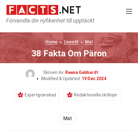
Förvandla din nyfikenhet till upptäckt
Home
Livsstil
Mat
38 Fakta Om Päron
Skriven Av:
Reena Gebhardt
Modified & Updated:
19 Dec 2024
Expertgranskad
Redaktionella riktlinjer
Mat