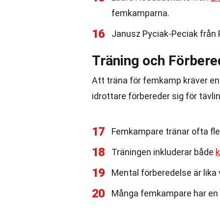
femkamparna.
16
Janusz Pyciak-Peciak från 
Träning och Förbere
Att träna för femkamp kräver en
idrottare förbereder sig för tävli
17
Femkampare tränar ofta fl
18
Träningen inkluderar både
k
19
Mental förberedelse är lika 
20
Många femkampare har en bak