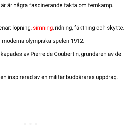
 Här är några fascinerande fakta om femkamp.
nar: löpning,
simning
, ridning, fäktning och skytte.
e moderna olympiska spelen 1912.
pades av Pierre de Coubertin, grundaren av de
n inspirerad av en militär budbärares uppdrag.