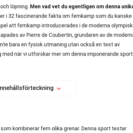
e och löpning.
Men vad vet du egentligen om denna unik
ner i 32 fascinerande fakta om femkamp som du kanske
exempel att femkamp introducerades i de moderna olympis
skapades av Pierre de Coubertin, grundaren av de modern
inte bara en fysisk utmaning utan också en test av
g med när vi utforskar mer om denna imponerande sport
Innehållsförteckning
som kombinerar fem olika grenar. Denna sport testar