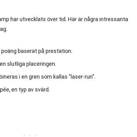
mp har utvecklats över tid. Här är några intressanta
ag.
 poäng baserat på prestation.
n slutliga placeringen.
neras i en gren som kallas "laser-run".
ée, en typ av svärd.