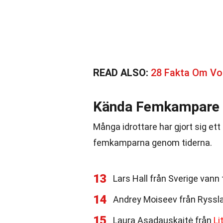
READ ALSO:
28 Fakta Om Vol
Kända Femkampare
Många idrottare har gjort sig e
femkamparna genom tiderna.
13
Lars Hall från Sverige vann
14
Andrey Moiseev från Ryssla
15
Laura Asadauskaitė från
Li