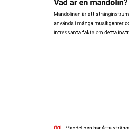
Vad är en mandolin?
Mandolinen är ett stränginstrume
används i många musikgenrer och
intressanta fakta om detta inst
01
Mandolinen har åtta strängar