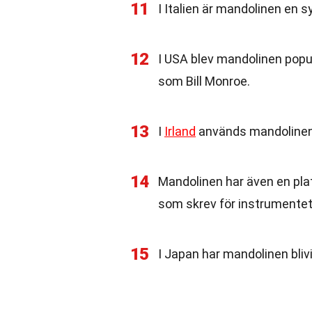
11
I Italien är mandolinen en s
12
I USA blev mandolinen popu
som Bill Monroe.
13
I
Irland
används mandolinen o
14
Mandolinen har även en pla
som skrev för instrumentet
15
I Japan har mandolinen bliv