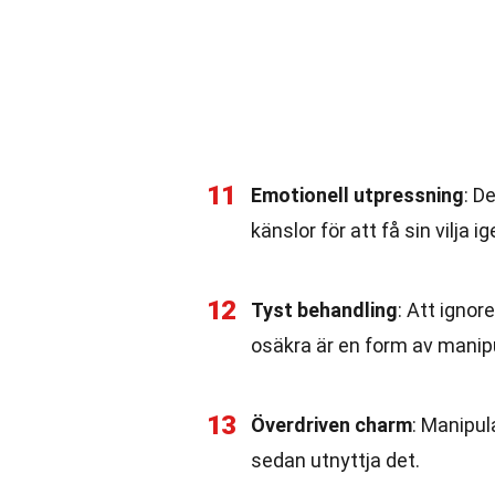
11
Emotionell utpressning
: D
känslor för att få sin vilja 
12
Tyst behandling
: Att ignor
osäkra är en form av manipu
13
Överdriven charm
: Manipul
sedan utnyttja det.