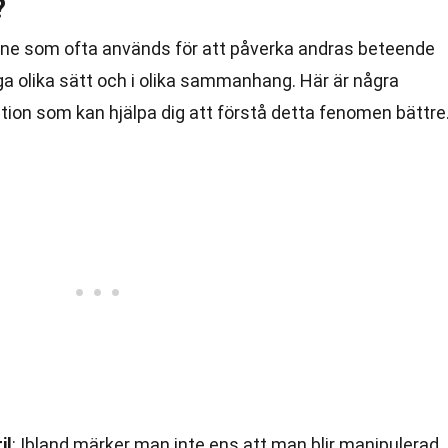
?
mne som ofta används för att påverka andras beteende
ga olika sätt och i olika sammanhang. Här är några
ion som kan hjälpa dig att förstå detta fenomen bättre
il
: Ibland märker man inte ens att man blir manipulerad.