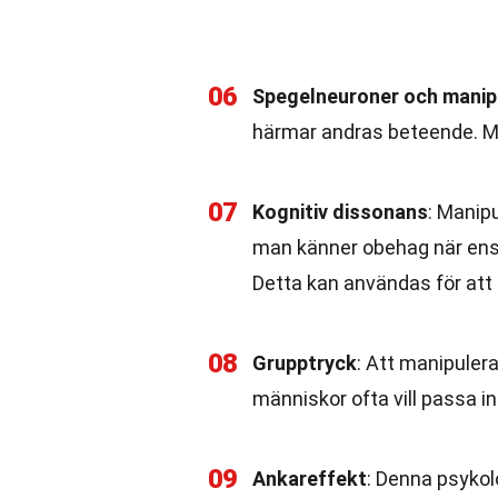
06
Spegelneuroner och manip
härmar andras beteende. Man
07
Kognitiv dissonans
: Manip
man känner obehag när ens
Detta kan användas för att 
08
Grupptryck
: Att manipuler
människor ofta vill passa in
09
Ankareffekt
: Denna psykolo