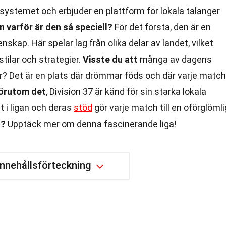
ssystemet och erbjuder en plattform för lokala talanger
 varför är den så speciell?
För det första, den är en
kap. Här spelar lag från olika delar av landet, vilket
tilar och strategier.
Visste du att
många av dagens
här? Det är en plats där drömmar föds och där varje match
örutom det
, Division 37 är känd för sin starka lokala
t i ligan och deras
stöd
gör varje match till en oförglömli
å?
Upptäck mer om denna fascinerande liga!
Innehållsförteckning