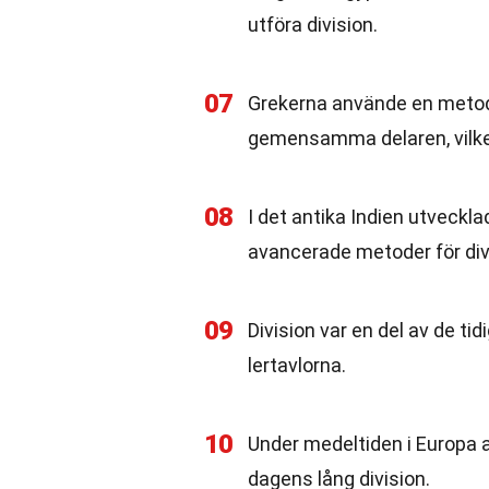
utföra division.
07
Grekerna använde en metod s
gemensamma delaren, vilket
08
I det antika Indien utvec
avancerade metoder för div
09
Division var en del av de t
lertavlorna.
10
Under medeltiden i Europa a
dagens lång division.