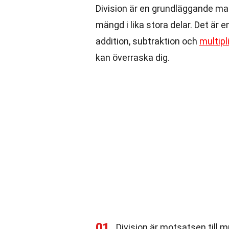
Division är en grundläggande ma
mängd i lika stora delar. Det ä
addition, subtraktion och
multipl
kan överraska dig.
01
Division är motsatsen till m