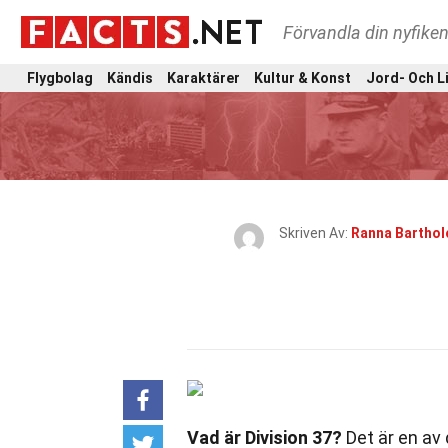
Förvandla din nyfiken
Flygbolag
Kändis
Karaktärer
Kultur & Konst
Jord- Och L
Skriven Av:
Ranna Bartho
Vad är Division 37?
Det är en av 