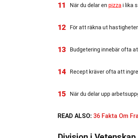
11
När du delar en
pizza
i lika 
12
För att räkna ut hastighete
13
Budgetering innebär ofta att
14
Recept kräver ofta att ingr
15
När du delar upp arbetsuppg
READ ALSO:
36 Fakta Om Fra
Division i Vetenskap