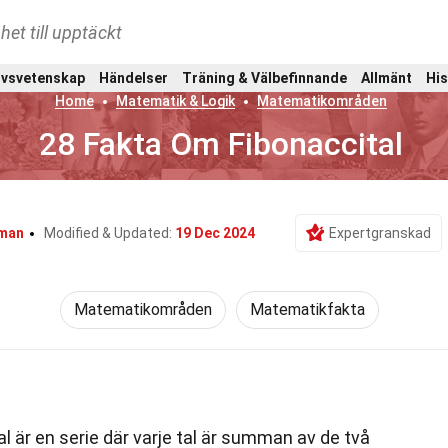
het till upptäckt
ivsvetenskap
Händelser
Träning & Välbefinnande
Allmänt
His
Home
Matematik & Logik
Matematikområden
28 Fakta Om Fibonaccital
lman
Modified & Updated:
19 Dec 2024
Expertgranskad
Matematikområden
Matematikfakta
l är en serie där varje tal är summan av de två