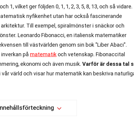
 1, vilket ger följden 0, 1, 1, 2, 3, 5, 8, 13, och så vidare.
matematisk nyfikenhet utan har också fascinerande
h arkitektur. Till exempel, spiralmönster i snäckor och
mönster. Leonardo Fibonacci, en italiensk matematiker
ekvensen till västvärlden genom sin bok "Liber Abaci".
g inverkan på
matematik
och vetenskap. Fibonaccital
mmering, ekonomi och även musik.
Varför är dessa tal 
i vår värld och visar hur matematik kan beskriva naturlig
Innehållsförteckning