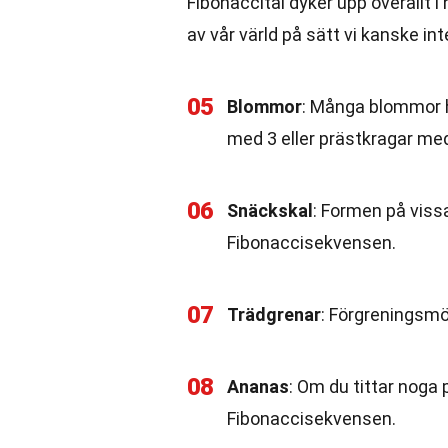
Fibonaccital dyker upp överallt i
av vår värld på sätt vi kanske int
05
Blommor
: Många blommor ha
med 3 eller prästkragar me
06
Snäckskal
: Formen på viss
Fibonaccisekvensen.
07
Trädgrenar
: Förgreningsmö
08
Ananas
: Om du tittar noga
Fibonaccisekvensen.