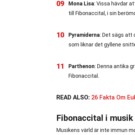
09
Mona Lisa
: Vissa hävdar at
till Fibonaccital, i sin berö
10
Pyramiderna
: Det sägs att
som liknar det gyllene snitt
11
Parthenon
: Denna antika g
Fibonaccital.
READ ALSO:
26 Fakta Om Euk
Fibonaccital i musik
Musikens värld är inte immun m