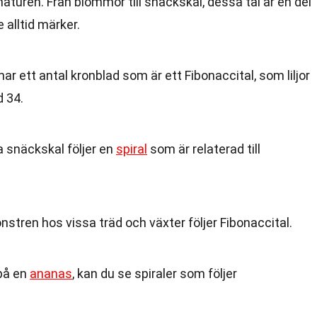
 naturen. Från blommor till snäckskal, dessa tal är en del
e alltid märker.
r ett antal kronblad som är ett Fibonaccital, som liljor
d 34.
a snäckskal följer en
spiral
som är relaterad till
nstren hos vissa träd och växter följer Fibonaccital.
 på en
ananas
, kan du se spiraler som följer