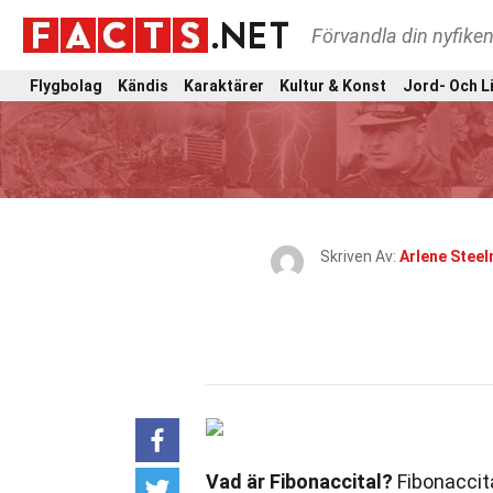
Förvandla din nyfiken
Flygbolag
Kändis
Karaktärer
Kultur & Konst
Jord- Och L
Skriven Av:
Arlene Stee
Vad är Fibonaccital?
Fibonaccita