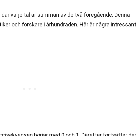
l där varje tal är summan av de två föregående. Denna
ker och forskare i århundraden. Här är några intressan
ccisekvensen börjar med 0 och 1. Därefter fortsätter de