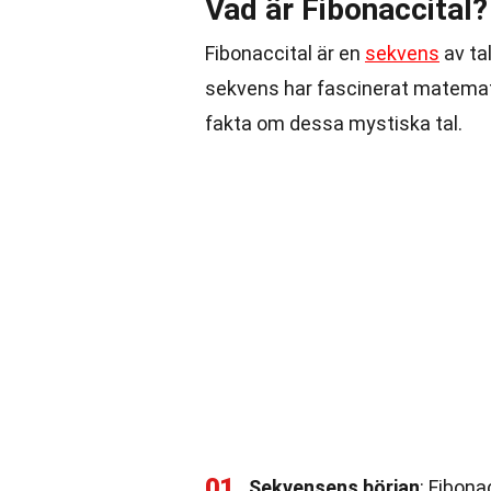
Vad är Fibonaccital?
Fibonaccital är en
sekvens
av ta
sekvens har fascinerat matemati
fakta om dessa mystiska tal.
01
Sekvensens början
: Fibona