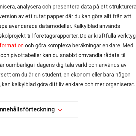
nisera, analysera och presentera data på ett strukturer
version av ett rutat papper där du kan göra allt från att
 skapa avancerade datamodeller. Kalkylblad används i
lprojekt till företagsrapporter. De är kraftfulla verktyg
nformation
och göra komplexa beräkningar enklare. Med
och pivottabeller kan du snabbt omvandla rådata till
d är oumbärliga i dagens digitala värld och används av
vsett om du är en student, en ekonom eller bara någon
r, kan kalkylblad göra ditt liv enklare och mer organiserat.
Innehållsförteckning