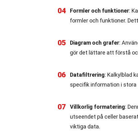
04
Formler och funktioner
: K
formler och funktioner. Dett
05
Diagram och grafer
: Använ
gör det lättare att förstå o
06
Datafiltrering
: Kalkylblad k
specifik information i stor
07
Villkorlig formatering
: Den
utseendet på celler baserat p
viktiga data.