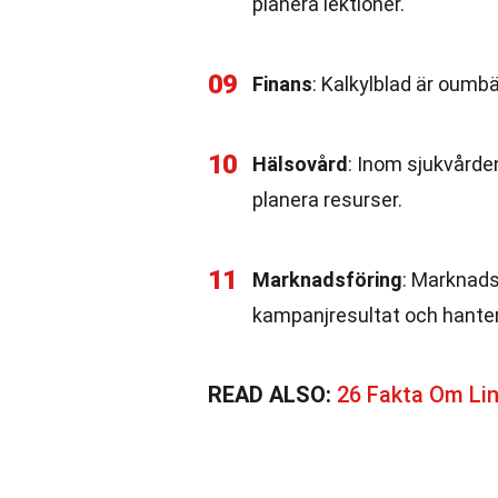
planera lektioner.
09
Finans
: Kalkylblad är oumbä
10
Hälsovård
: Inom sjukvårde
planera resurser.
11
Marknadsföring
: Marknads
kampanjresultat och hante
READ ALSO:
26 Fakta Om Lin