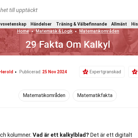
het till upptäckt
ivsvetenskap
Händelser
Träning & Välbefinnande
Allmänt
His
Home
Matematik & Logik
Matematikområden
29 Fakta Om Kalkyl
Herold
Publicerad:
25 Nov 2024
Expertgranskad
Matematikområden
Matematikfakta
och kolumner.
Vad är ett kalkylblad?
Det är ett digitalt