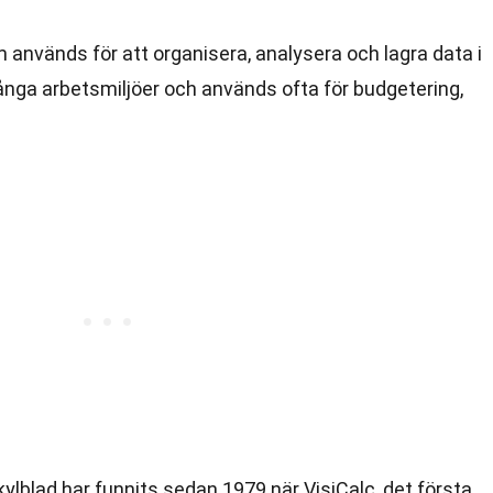
m används för att organisera, analysera och lagra data i
ånga arbetsmiljöer och används ofta för budgetering,
lkylblad har funnits sedan 1979 när VisiCalc, det första