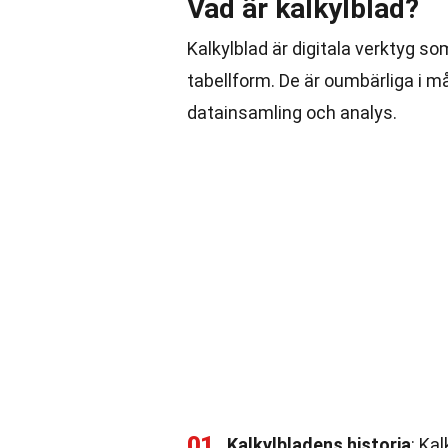
Vad är kalkylblad?
Kalkylblad är digitala verktyg so
tabellform. De är oumbärliga i m
datainsamling och analys.
01
Kalkylbladens historia
: Ka