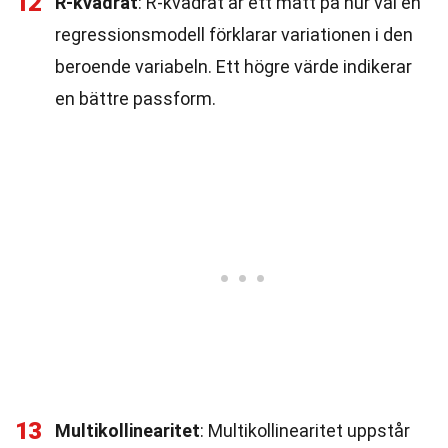
12
R-kvadrat
: R-kvadrat är ett mått på hur väl en
regressionsmodell förklarar variationen i den
beroende variabeln. Ett högre värde indikerar
en bättre passform.
13
Multikollinearitet
: Multikollinearitet uppstår