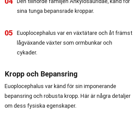
04
Den tillhörde familjen Ankylosauridae, känd för
sina tunga bepansrade kroppar.
05
Euoplocephalus var en växtätare och åt främst
lågväxande växter som ormbunkar och
cykader.
Kropp och Bepansring
Euoplocephalus var känd för sin imponerande
bepansring och robusta kropp. Här är några detaljer
om dess fysiska egenskaper.