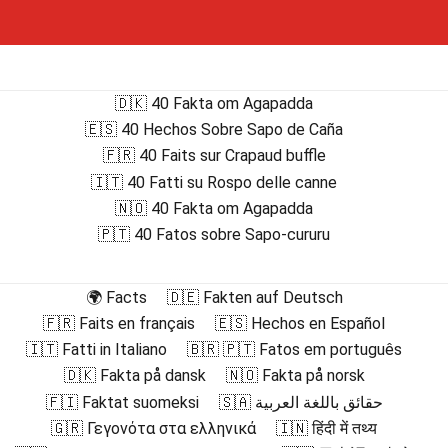
🇩🇰 40 Fakta om Agapadda
🇪🇸 40 Hechos Sobre Sapo de Caña
🇫🇷 40 Faits sur Crapaud buffle
🇮🇹 40 Fatti su Rospo delle canne
🇳🇴 40 Fakta om Agapadda
🇵🇹 40 Fatos sobre Sapo-cururu
🌍 Facts
🇩🇪 Fakten auf Deutsch
🇫🇷 Faits en français
🇪🇸 Hechos en Español
🇮🇹 Fatti in Italiano
🇧🇷 🇵🇹 Fatos em português
🇩🇰 Fakta på dansk
🇳🇴 Fakta på norsk
🇫🇮 Faktat suomeksi
🇸🇦 حقائق باللغة العربية
🇬🇷 Γεγονότα στα ελληνικά
🇮🇳 हिंदी में तथ्य