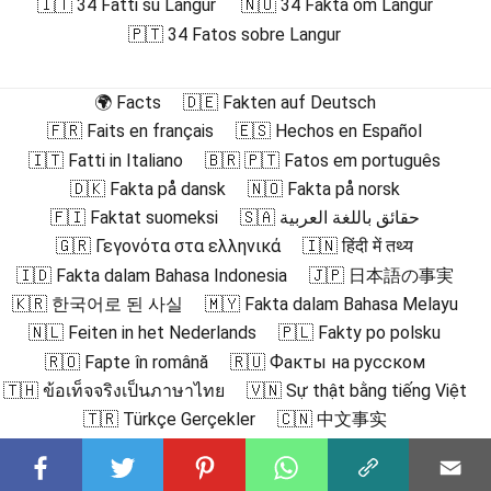
🇮🇹 34 Fatti su Langur
🇳🇴 34 Fakta om Langur
🇵🇹 34 Fatos sobre Langur
🌍 Facts
🇩🇪 Fakten auf Deutsch
🇫🇷 Faits en français
🇪🇸 Hechos en Español
🇮🇹 Fatti in Italiano
🇧🇷 🇵🇹 Fatos em português
🇩🇰 Fakta på dansk
🇳🇴 Fakta på norsk
🇫🇮 Faktat suomeksi
🇸🇦 حقائق باللغة العربية
🇬🇷 Γεγονότα στα ελληνικά
🇮🇳 हिंदी में तथ्य
🇮🇩 Fakta dalam Bahasa Indonesia
🇯🇵 日本語の事実
🇰🇷 한국어로 된 사실
🇲🇾 Fakta dalam Bahasa Melayu
🇳🇱 Feiten in het Nederlands
🇵🇱 Fakty po polsku
🇷🇴 Fapte în română
🇷🇺 Факты на русском
🇹🇭 ข้อเท็จจริงเป็นภาษาไทย
🇻🇳 Sự thật bằng tiếng Việt
🇹🇷 Türkçe Gerçekler
🇨🇳 中文事实