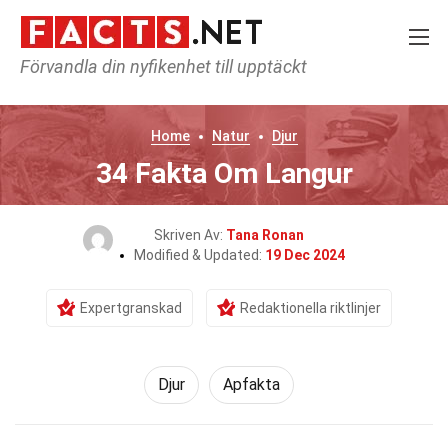
Förvandla din nyfikenhet till upptäckt
Home
Natur
Djur
34 Fakta Om Langur
Skriven Av:
Tana Ronan
Modified & Updated:
19 Dec 2024
Expertgranskad
Redaktionella riktlinjer
Djur
Apfakta