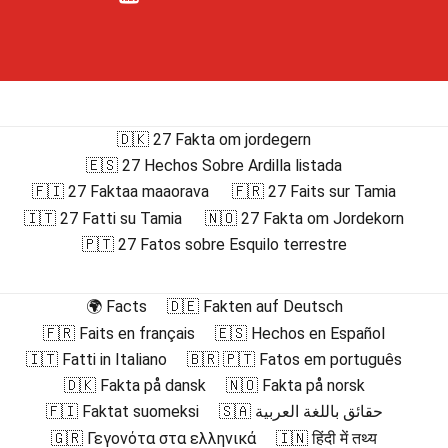
🇩🇰 27 Fakta om jordegern
🇪🇸 27 Hechos Sobre Ardilla listada
🇫🇮 27 Faktaa maaorava
🇫🇷 27 Faits sur Tamia
🇮🇹 27 Fatti su Tamia
🇳🇴 27 Fakta om Jordekorn
🇵🇹 27 Fatos sobre Esquilo terrestre
🌍 Facts
🇩🇪 Fakten auf Deutsch
🇫🇷 Faits en français
🇪🇸 Hechos en Español
🇮🇹 Fatti in Italiano
🇧🇷 🇵🇹 Fatos em português
🇩🇰 Fakta på dansk
🇳🇴 Fakta på norsk
🇫🇮 Faktat suomeksi
🇸🇦 حقائق باللغة العربية
🇬🇷 Γεγονότα στα ελληνικά
🇮🇳 हिंदी में तथ्य