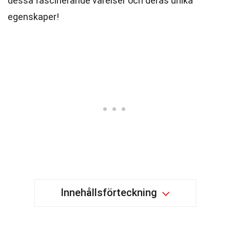
dessa fascinerande varelser och deras unika
egenskaper!
Innehållsförteckning