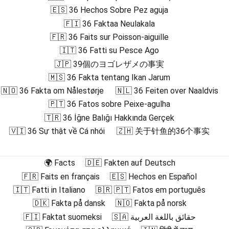
🇪🇸 36 Hechos Sobre Pez aguja
🇫🇮 36 Faktaa Neulakala
🇫🇷 36 Faits sur Poisson-aiguille
🇮🇹 36 Fatti su Pesce Ago
🇯🇵 39個のヨゴレザメの事実
🇲🇸 36 Fakta tentang Ikan Jarum
🇳🇴 36 Fakta om Nålestørje
🇳🇱 36 Feiten over Naaldvis
🇵🇹 36 Fatos sobre Peixe-agulha
🇹🇷 36 İğne Balığı Hakkında Gerçek
🇻🇮 36 Sự thật về Cá nhói
🇿🇭 关于针鱼的36个事实
🌍 Facts
🇩🇪 Fakten auf Deutsch
🇫🇷 Faits en français
🇪🇸 Hechos en Español
🇮🇹 Fatti in Italiano
🇧🇷 🇵🇹 Fatos em português
🇩🇰 Fakta på dansk
🇳🇴 Fakta på norsk
🇫🇮 Faktat suomeksi
🇸🇦 حقائق باللغة العربية