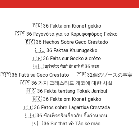
🇩🇰 36 Fakta om Kronet gekko
🇬🇷 36 Γεγονότα για το Κορυφοφόρος Γκέκο
🇪🇸 36 Hechos Sobre Geco Crestado
🇫🇮 36 Faktaa Kruunugekko
🇫🇷 36 Faits sur Gecko à crête
🇭🇮 क्रेस्टेड गेको के बारे में 36 तथ्य
🇮🇹 36 Fatti su Geco Crestato
🇯🇵 32個のゾースの事実
🇰🇷 36 가지 크레스티드 게코에 대한 사실
🇲🇸 36 Fakta tentang Tokek Jambul
🇳🇴 36 Fakta om Kronet gekko
🇵🇹 36 Fatos sobre Lagartixa Crestada
🇹🇭 36 ข้อเท็จจริงเกี่ยวกับ กิ้งก่าหงอน
🇻🇮 36 Sự thật về Tắc kè mào