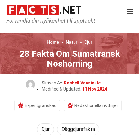
Förvandla din nyfikenhet till upptäckt
Home
Natur
Djur
28 Fakta Om Sumatransk
Noshörning
Skriven Av:
Rochell Vansickle
Modified & Updated:
11 Nov 2024
Expertgranskad
Redaktionella riktlinjer
Djur
Däggdjursfakta