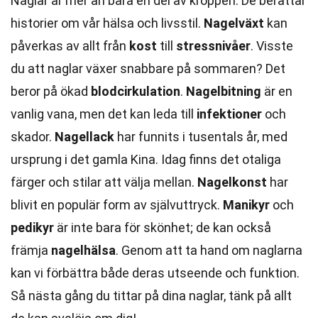
Naglar är mer än bara en del av kroppen. De berättar
historier om vår hälsa och livsstil.
Nagelväxt
kan
påverkas av allt från
kost
till
stressnivåer
. Visste
du att naglar växer snabbare på sommaren? Det
beror på ökad
blodcirkulation
.
Nagelbitning
är en
vanlig vana, men det kan leda till
infektioner
och
skador.
Nagellack
har funnits i tusentals år, med
ursprung i det gamla Kina. Idag finns det otaliga
färger och stilar att välja mellan.
Nagelkonst
har
blivit en populär form av självuttryck.
Manikyr
och
pedikyr
är inte bara för skönhet; de kan också
främja
nagelhälsa
. Genom att ta hand om naglarna
kan vi förbättra både deras utseende och funktion.
Så nästa gång du tittar på dina naglar, tänk på allt