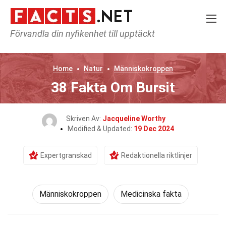
Förvandla din nyfikenhet till upptäckt
Home
Natur
Människokroppen
38 Fakta Om Bursit
Skriven Av:
Jacqueline Worthy
Modified & Updated:
19 Dec 2024
Expertgranskad
Redaktionella riktlinjer
Människokroppen
Medicinska fakta