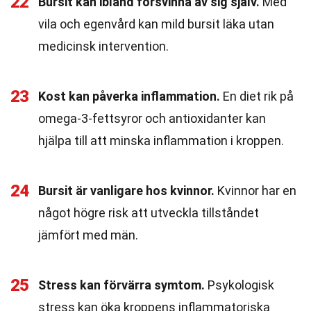
22
Bursit kan ibland försvinna av sig själv.
Med
vila och egenvård kan mild bursit läka utan
medicinsk intervention.
23
Kost kan påverka inflammation.
En diet rik på
omega-3-fettsyror och antioxidanter kan
hjälpa till att minska inflammation i kroppen.
24
Bursit är vanligare hos kvinnor.
Kvinnor har en
något högre risk att utveckla tillståndet
jämfört med män.
25
Stress kan förvärra symtom.
Psykologisk
stress kan öka kroppens inflammatoriska