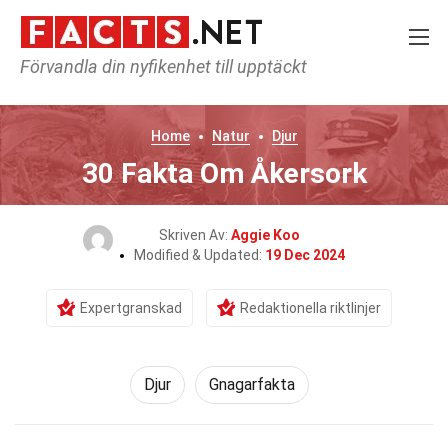
Förvandla din nyfikenhet till upptäckt
Home
Natur
Djur
30 Fakta Om Åkersork
Skriven Av:
Aggie Koo
Modified & Updated:
19 Dec 2024
Expertgranskad
Redaktionella riktlinjer
Djur
Gnagarfakta