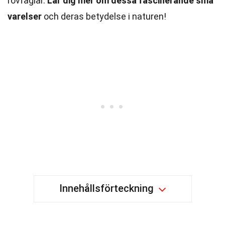
rovfåglar.
Lär dig mer om dessa fascinerande små
varelser
och deras betydelse i naturen!
Innehållsförteckning