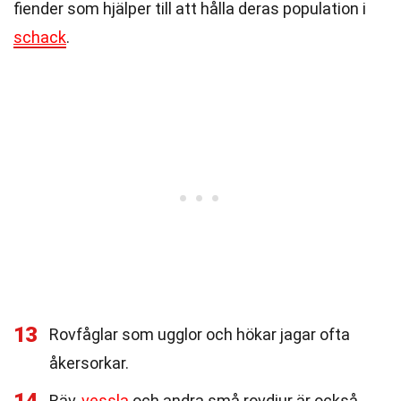
fiender som hjälper till att hålla deras population i
schack
.
13
Rovfåglar som ugglor och hökar jagar ofta
åkersorkar.
Räv,
vessla
och andra små rovdjur är också