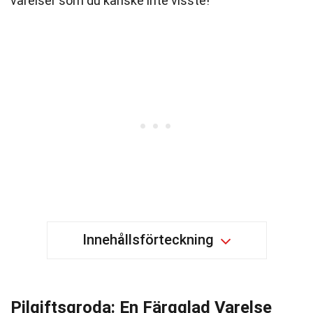
varelser som du kanske inte visste!
Innehållsförteckning
Pilgiftsgroda: En Färgglad Varelse