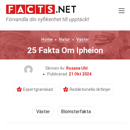
Förvandla din nyfikenhet till upptäckt
Home
Natur
Växter
25 Fakta Om Ipheion
Skriven Av:
Roxane Uhl
Publicerad:
21 Okt 2024
Expertgranskad
Redaktionella riktlinjer
Växter
Blomsterfakta