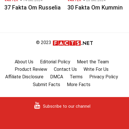
VÄXTER
14 dec 2024
VÄXTER
28 dec 2024
37 Fakta Om Russelia
30 Fakta Om Kummin
© 2023
About Us
Editorial Policy
Meet the Team
Product Review
Contact Us
Write For Us
Affiliate Disclosure
DMCA
Terms
Privacy Policy
Submit Facts
More Facts
Subscribe to our channel