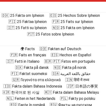
🇩🇰 25 Fakta om Ipheion
🇪🇸 25 Hechos Sobre Ipheion
🇫🇮 25 Faktaa Ipheion
🇫🇷 25 Faits sur Ipheion
🇮🇹 25 Fatti su Ipheion
🇳🇴 25 Fakta om Ipheion
🇵🇹 25 Fatos sobre Ipheion
🌍 Facts
🇩🇪 Fakten auf Deutsch
🇫🇷 Faits en français
🇪🇸 Hechos en Español
🇮🇹 Fatti in Italiano
🇧🇷 🇵🇹 Fatos em português
🇩🇰 Fakta på dansk
🇳🇴 Fakta på norsk
🇫🇮 Faktat suomeksi
🇸🇦 حقائق باللغة العربية
🇬🇷 Γεγονότα στα ελληνικά
🇮🇳 हिंदी में तथ्य
🇮🇩 Fakta dalam Bahasa Indonesia
🇯🇵 日本語の事実
🇰🇷 한국어로 된 사실
🇲🇾 Fakta dalam Bahasa Melayu
🇳🇱 Feiten in het Nederlands
🇵🇱 Fakty po polsku
🇷🇴 Fapte în română
🇷🇺 Факты на русском