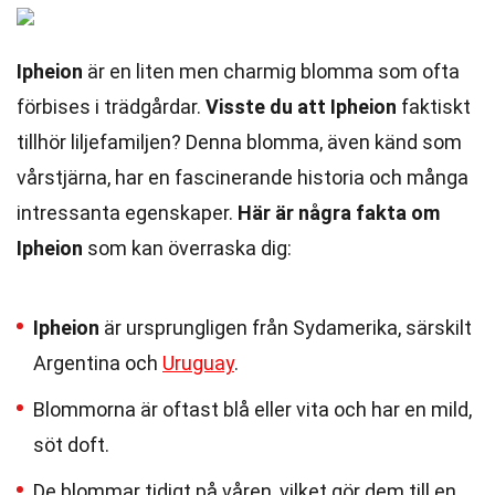
Ipheion
är en liten men charmig blomma som ofta
förbises i trädgårdar.
Visste du att Ipheion
faktiskt
tillhör liljefamiljen? Denna blomma, även känd som
vårstjärna, har en fascinerande historia och många
intressanta egenskaper.
Här är några fakta om
Ipheion
som kan överraska dig:
Ipheion
är ursprungligen från Sydamerika, särskilt
Argentina och
Uruguay
.
Blommorna är oftast blå eller vita och har en mild,
söt doft.
De blommar tidigt på våren, vilket gör dem till en