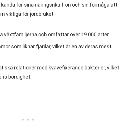
 kända för sina näringsrika frön och sin förmåga att
em viktiga för jordbruket.
ta växtfamiljerna och omfattar över 19 000 arter.
mor som liknar fjärilar, vilket är en av deras mest
iska relationer med kvävefixerande bakterier, vilket
dens bördighet.