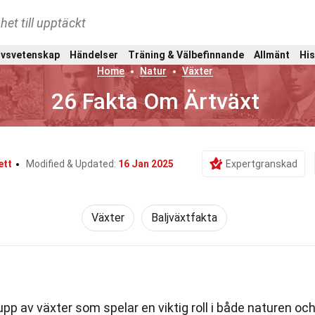
het till upptäckt
ivsvetenskap
Händelser
Träning & Välbefinnande
Allmänt
His
Home
Natur
Växter
26 Fakta Om Ärtväxt
ett
Modified & Updated:
16 Jan 2025
Expertgranskad
Växter
Baljväxtfakta
pp av växter som spelar en viktig roll i både naturen oc