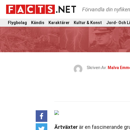
Förvandla din nyfiken
Flygbolag
Kändis
Karaktärer
Kultur & Konst
Jord- Och L
Skriven Av:
Malva Emm
Ärtväxter
är en fascinerande gru