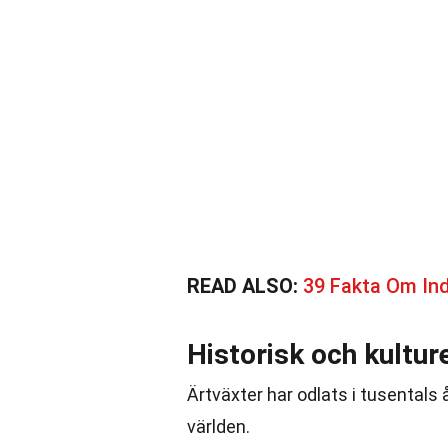
READ ALSO:
39 Fakta Om In
Historisk och kultur
Ärtväxter har odlats i tusentals å
världen.