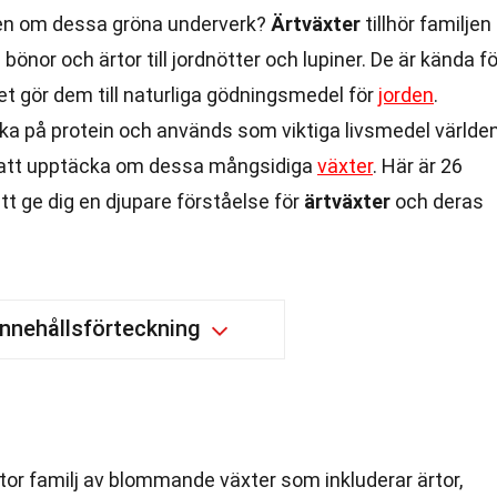
igen om dessa gröna underverk?
Ärtväxter
tillhör familjen
bönor och ärtor till jordnötter och lupiner. De är kända fö
ket gör dem till naturliga gödningsmedel för
jorden
.
ika på protein och används som viktiga livsmedel världe
 att upptäcka om dessa mångsidiga
växter
. Här är 26
 ge dig en djupare förståelse för
ärtväxter
och deras
Innehållsförteckning
stor familj av blommande växter som inkluderar ärtor,