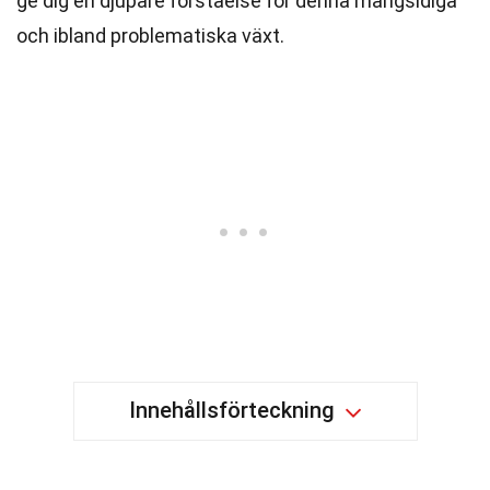
ge dig en djupare förståelse för denna mångsidiga
och ibland problematiska växt.
Innehållsförteckning