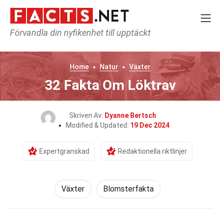
Förvandla din nyfikenhet till upptäckt
Home
Natur
Växter
32 Fakta Om Löktrav
Skriven Av:
Dyanne Bertsch
Modified & Updated:
19 Dec 2024
Expertgranskad
Redaktionella riktlinjer
Växter
Blomsterfakta