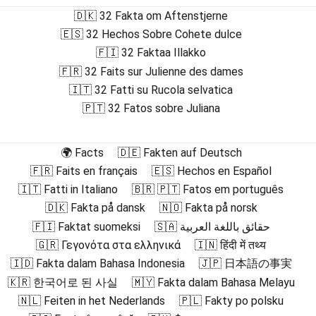
🇩🇰 32 Fakta om Aftenstjerne
🇪🇸 32 Hechos Sobre Cohete dulce
🇫🇮 32 Faktaa Illakko
🇫🇷 32 Faits sur Julienne des dames
🇮🇹 32 Fatti su Rucola selvatica
🇵🇹 32 Fatos sobre Juliana
🌍 Facts
🇩🇪 Fakten auf Deutsch
🇫🇷 Faits en français
🇪🇸 Hechos en Español
🇮🇹 Fatti in Italiano
🇧🇷 🇵🇹 Fatos em português
🇩🇰 Fakta på dansk
🇳🇴 Fakta på norsk
🇫🇮 Faktat suomeksi
🇸🇦 حقائق باللغة العربية
🇬🇷 Γεγονότα στα ελληνικά
🇮🇳 हिंदी में तथ्य
🇮🇩 Fakta dalam Bahasa Indonesia
🇯🇵 日本語の事実
🇰🇷 한국어로 된 사실
🇲🇾 Fakta dalam Bahasa Melayu
🇳🇱 Feiten in het Nederlands
🇵🇱 Fakty po polsku