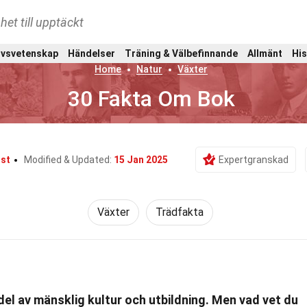
het till upptäckt
ivsvetenskap
Händelser
Träning & Välbefinnande
Allmänt
His
Home
Natur
Växter
30 Fakta Om Bok
st
Modified & Updated:
15 Jan 2025
Expertgranskad
Växter
Trädfakta
g del av mänsklig kultur och utbildning. Men vad vet du