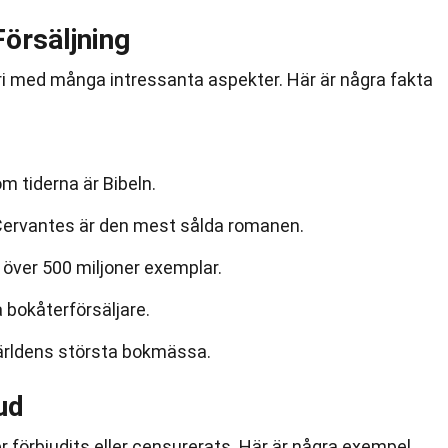
örsäljning
i med många intressanta aspekter. Här är några fakta
 tiderna är Bibeln.
 Cervantes är den mest sålda romanen.
t över 500 miljoner exemplar.
 bokåterförsäljare.
ärldens största bokmässa.
ud
 förbjudits eller censurerats. Här är några exempel.