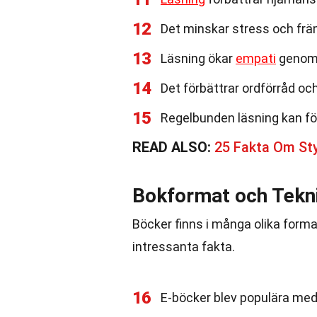
12
Det minskar stress och frä
13
Läsning ökar
empati
genom 
14
Det förbättrar ordförråd oc
15
Regelbunden läsning kan fö
READ ALSO:
25 Fakta Om St
Bokformat och Tekn
Böcker finns i många olika format
intressanta fakta.
16
E-böcker blev populära med