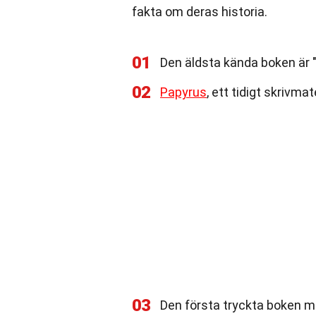
fakta om deras historia.
01
Den äldsta kända boken är "
02
Papyrus
, ett tidigt skrivma
03
Den första tryckta boken me