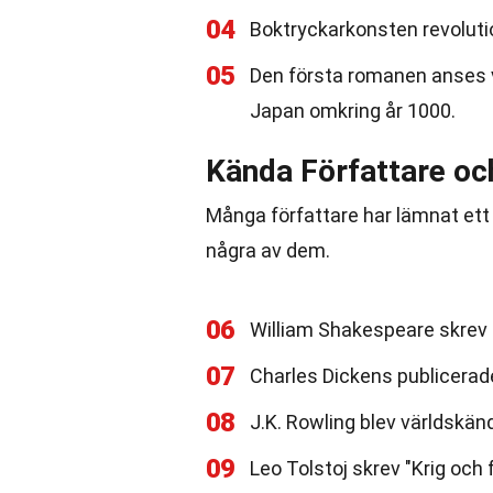
04
Boktryckarkonsten revolut
05
Den första romanen anses va
Japan omkring år 1000.
Kända Författare oc
Många författare har lämnat ett 
några av dem.
06
William Shakespeare skrev 
07
Charles Dickens publicerade
08
J.K. Rowling blev världskän
09
Leo Tolstoj skrev "Krig och