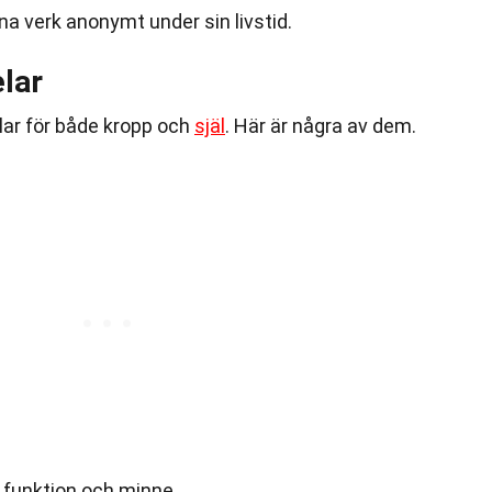
a verk anonymt under sin livstid.
lar
lar för både kropp och
själ
. Här är några av dem.
 funktion och minne.