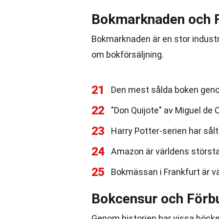
Bokmarknaden och F
Bokmarknaden är en stor industr
om bokförsäljning.
21
Den mest sålda boken genom
22
"Don Quijote" av Miguel de
23
Harry Potter-serien har sål
24
Amazon är världens största
25
Bokmässan i Frankfurt är v
Bokcensur och Förb
Genom historien har vissa böcker