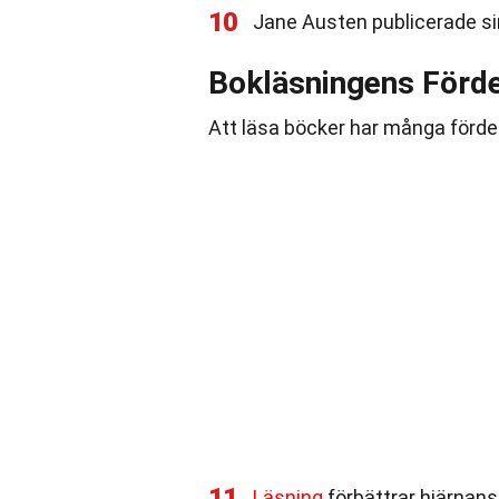
10
Jane Austen publicerade sin
Bokläsningens Förde
Att läsa böcker har många förde
11
Läsning
förbättrar hjärnans