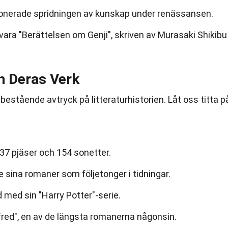
ionerade spridningen av kunskap under renässansen.
ra "Berättelsen om Genji", skriven av Murasaki Shikibu 
h Deras Verk
bestående avtryck på litteraturhistorien. Låt oss titta p
37 pjäser och 154 sonetter.
 sina romaner som följetonger i tidningar.
d med sin "Harry Potter"-serie.
 fred", en av de längsta romanerna någonsin.