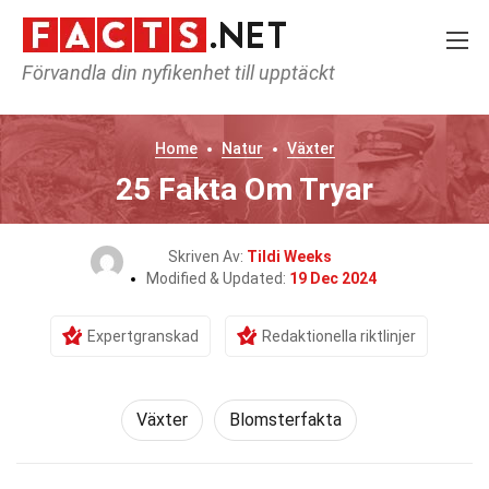
Förvandla din nyfikenhet till upptäckt
Home
Natur
Växter
25 Fakta Om Tryar
Skriven Av:
Tildi Weeks
Modified & Updated:
19 Dec 2024
Expertgranskad
Redaktionella riktlinjer
Växter
Blomsterfakta