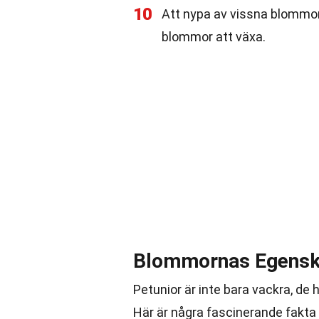
10
Att nypa av vissna blommor
blommor att växa.
Blommornas Egensk
Petunior är inte bara vackra, de
Här är några fascinerande fakt