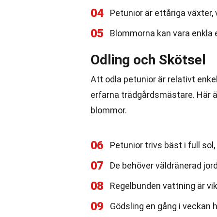
04
Petunior är ettåriga växter,
05
Blommorna kan vara enkla el
Odling och Skötsel
Att odla petunior är relativt enke
erfarna trädgårdsmästare. Här 
blommor.
06
Petunior trivs bäst i full s
07
De behöver väldränerad jord 
08
Regelbunden vattning är vik
09
Gödsling en gång i veckan hjä