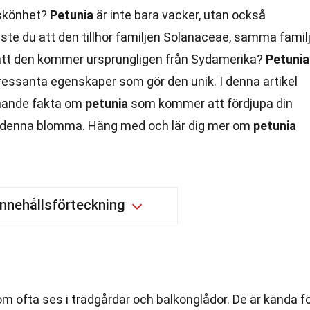
 skönhet?
Petunia
är inte bara vacker, utan också
ste du att den tillhör familjen Solanaceae, samma famil
 att den kommer ursprungligen från Sydamerika?
Petunia
tressanta egenskaper som gör den unik. I denna artikel
nnande fakta om
petunia
som kommer att fördjupa din
r denna blomma. Häng med och lär dig mer om
petunia
Innehållsförteckning
m ofta ses i trädgårdar och balkonglådor. De är kända f