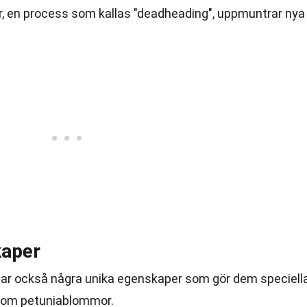
, en process som kallas "deadheading", uppmuntrar nya
aper
 har också några unika egenskaper som gör dem speciella
a om petuniablommor.