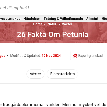
het till upptäckt
ivsvetenskap
Händelser
Träning & Välbefinnande
Allmänt
His
Home
Natur
Växter
26 Fakta Om Petunia
agua
Modified & Updated:
19 Nov 2024
Expertgranskad
Växter
Blomsterfakta
e trädgårdsblommorna i världen. Men hur mycket vet du