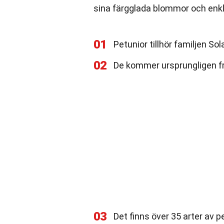
sina färgglada blommor och enkla
01
Petunior tillhör familjen S
02
De kommer ursprungligen fr
03
Det finns över 35 arter av p