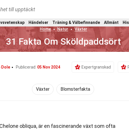
het till upptäckt
ivsvetenskap
Händelser
Träning & Välbefinnande
Allmänt
His
Home
Natur
Växter
31 Fakta Om Sköldpaddsört
 Dole
Publicerad:
05 Nov 2024
Expertgranskad
Växter
Blomsterfakta
Chelone obliqua, är en fascinerande växt som ofta