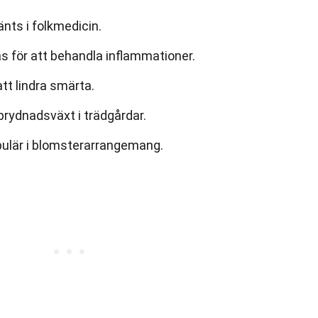
änts i folkmedicin.
 för att behandla inflammationer.
tt lindra smärta.
rydnadsväxt i trädgårdar.
pulär i blomsterarrangemang.