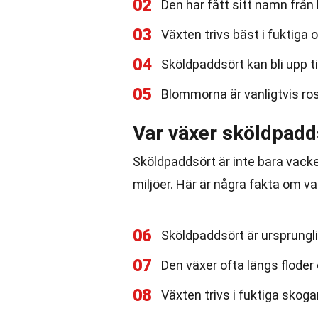
02
Den har fått sitt namn frå
03
Växten trivs bäst i fuktiga
04
Sköldpaddsört kan bli upp ti
05
Blommorna är vanligtvis rosa
Var växer sköldpadd
Sköldpaddsört är inte bara vacke
miljöer. Här är några fakta om va
06
Sköldpaddsört är ursprungli
07
Den växer ofta längs floder
08
Växten trivs i fuktiga skog