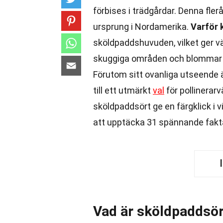
förbises i trädgårdar. Denna flerå
ursprung i Nordamerika.
Varför 
sköldpaddshuvuden, vilket ger vä
skuggiga områden och blommar f
Förutom sitt ovanliga utseende är
till ett utmärkt
val
för pollinerarv
sköldpaddsört ge en färgklick i 
att upptäcka 31 spännande fakt
Vad är sköldpaddsö