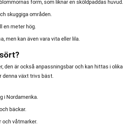
n blommornas form, som liknar en sköldpaddas huvud.
 och skuggiga områden.
ll en meter hög.
, men kan även vara vita eller lila.
sört?
r, den är också anpassningsbar och kan hittas i olika
r denna växt trivs bäst.
g i Nordamerika.
 och bäckar.
ar och våtmarker.