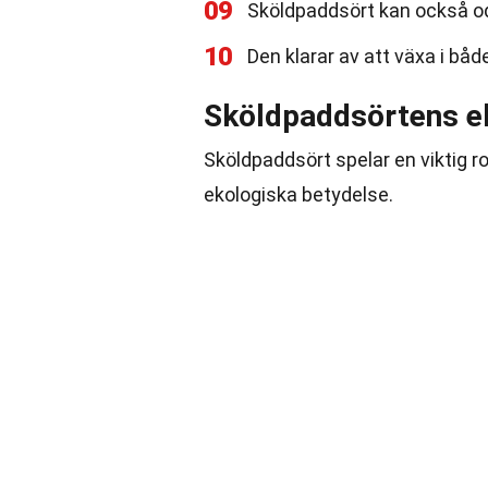
09
Sköldpaddsört kan också odla
10
Den klarar av att växa i bå
Sköldpaddsörtens e
Sköldpaddsört spelar en viktig r
ekologiska betydelse.