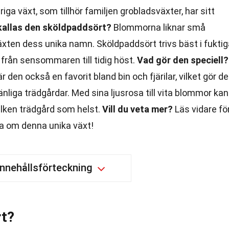
riga växt, som tillhör familjen grobladsväxter, har sitt
kallas den sköldpaddsört?
Blommorna liknar små
xten dess unika namn. Sköldpaddsört trivs bäst i fuktig
rån sensommaren till tidig höst.
Vad gör den speciell?
 den också en favorit bland bin och fjärilar, vilket gör d
änliga trädgårdar. Med sina ljusrosa till vita blommor kan
vilken trädgård som helst.
Vill du veta mer?
Läs vidare fö
a om denna unika växt!
Innehållsförteckning
rt?