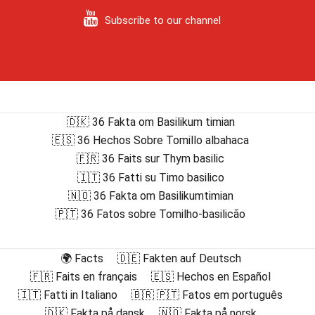
Subscribe to our channel
🇩🇰 36 Fakta om Basilikum timian
🇪🇸 36 Hechos Sobre Tomillo albahaca
🇫🇷 36 Faits sur Thym basilic
🇮🇹 36 Fatti su Timo basilico
🇳🇴 36 Fakta om Basilikumtimian
🇵🇹 36 Fatos sobre Tomilho-basilicão
🌍 Facts
🇩🇪 Fakten auf Deutsch
🇫🇷 Faits en français
🇪🇸 Hechos en Español
🇮🇹 Fatti in Italiano
🇧🇷 🇵🇹 Fatos em português
🇩🇰 Fakta på dansk
🇳🇴 Fakta på norsk