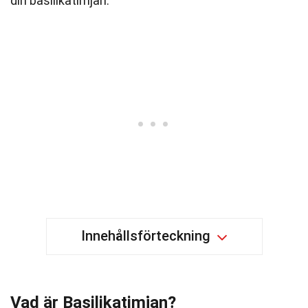
din basilikatimjan.
Innehållsförteckning
Vad är Basilikatimjan?