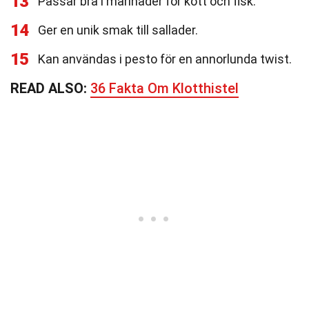
13
Passar bra i marinader för kött och fisk.
14
Ger en unik smak till sallader.
15
Kan användas i pesto för en annorlunda twist.
READ ALSO:
36 Fakta Om Klotthistel