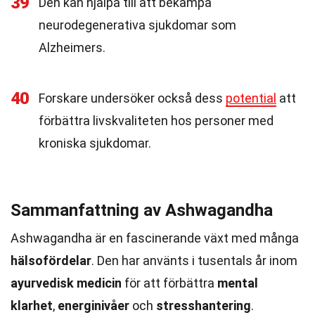
39
Den kan hjälpa till att bekämpa
neurodegenerativa sjukdomar som
Alzheimers.
40
Forskare undersöker också dess
potential
att
förbättra livskvaliteten hos personer med
kroniska sjukdomar.
Sammanfattning av Ashwagandha
Ashwagandha är en fascinerande växt med många
hälsofördelar
. Den har använts i tusentals år inom
ayurvedisk medicin
för att förbättra
mental
klarhet
,
energinivåer
och
stresshantering
.