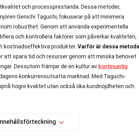
ktkvalitet och processprestanda. Dessa metoder,
njören Genichi Taguchi, fokuserar på att minimera
genom robusthet. Genom att använda experimentella
ifiera och kontrollera faktorer som påverkar kvaliteten,
a och kostnadseffektiva produkter.
Varför är dessa metode
er att spara tid och resurser genom att minska behovet
ingar. Dessutom främjar de en kultur av
kontinuerlig
e i dagens konkurrensutsatta marknad. Med Taguchi-
ppnå högre kvalitet utan också öka kundnöjdheten och
Innehållsförteckning