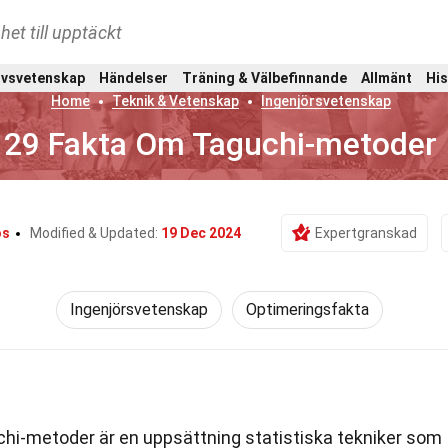
het till upptäckt
ivsvetenskap
Händelser
Träning & Välbefinnande
Allmänt
His
Home
Teknik & Vetenskap
Ingenjörsvetenskap
29 Fakta Om Taguchi-metoder
os
Modified & Updated:
19 Dec 2024
Expertgranskad
Ingenjörsvetenskap
Optimeringsfakta
hi-metoder är en uppsättning statistiska tekniker som