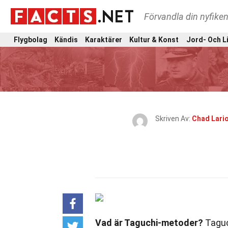
Förvandla din nyfiken
Flygbolag
Kändis
Karaktärer
Kultur & Konst
Jord- Och L
Skriven Av:
Chad Lari
Vad är Taguchi-metoder?
Taguc